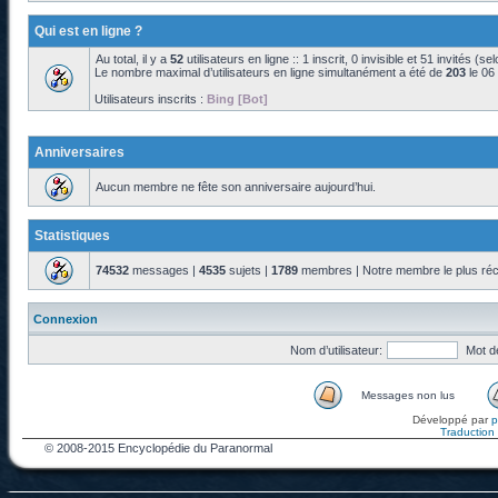
Qui est en ligne ?
Au total, il y a
52
utilisateurs en ligne :: 1 inscrit, 0 invisible et 51 invités (s
Le nombre maximal d’utilisateurs en ligne simultanément a été de
203
le 06
Utilisateurs inscrits :
Bing [Bot]
Anniversaires
Aucun membre ne fête son anniversaire aujourd’hui.
Statistiques
74532
messages |
4535
sujets |
1789
membres | Notre membre le plus réc
Connexion
Nom d’utilisateur:
Mot d
Messages non lus
Développé par
Traduction f
© 2008-2015 Encyclopédie du Paranormal