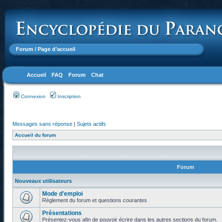
Forum
/ Page d’accueil
Accueil
FAQ
Forum
Chat
Connexion
Inscription
Messages sans réponse
|
Sujets actifs
Accueil du forum
Forum
Nouveaux utilisateurs
Mode d'emploi
Règlement du forum et questions courantes
Présentations
Présentez-vous afin de pouvoir écrire dans les autres sections du forum.