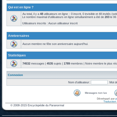
Qui est en ligne ?
Au total, il y a
48
utilisateurs en ligne :: 0 inscrit, 0 invisible et 48 invités (s
Le nombre maximal d’utilisateurs en ligne simultanément a été de
203
le 06
Utilisateurs inscrits : Aucun utilisateur inscrit
Anniversaires
Aucun membre ne fête son anniversaire aujourd’hui.
Statistiques
74532
messages |
4535
sujets |
1789
membres | Notre membre le plus réc
Connexion
Nom d’utilisateur:
Mot d
Messages non lus
Développé par
Traduction f
© 2008-2015 Encyclopédie du Paranormal