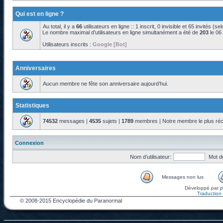
Qui est en ligne ?
Au total, il y a
66
utilisateurs en ligne :: 1 inscrit, 0 invisible et 65 invités (s
Le nombre maximal d’utilisateurs en ligne simultanément a été de
203
le 06
Utilisateurs inscrits :
Google [Bot]
Anniversaires
Aucun membre ne fête son anniversaire aujourd’hui.
Statistiques
74532
messages |
4535
sujets |
1789
membres | Notre membre le plus réc
Connexion
Nom d’utilisateur:
Mot d
Messages non lus
Développé par
Traduction f
© 2008-2015 Encyclopédie du Paranormal