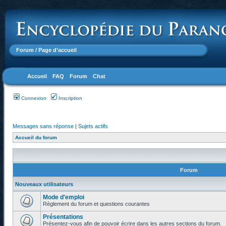
Forum
/ Page d’accueil
Accueil
FAQ
Forum
Chat
Connexion
Inscription
Messages sans réponse
|
Sujets actifs
Accueil du forum
Forum
Nouveaux utilisateurs
Mode d'emploi
Règlement du forum et questions courantes
Présentations
Présentez-vous afin de pouvoir écrire dans les autres sections du forum.