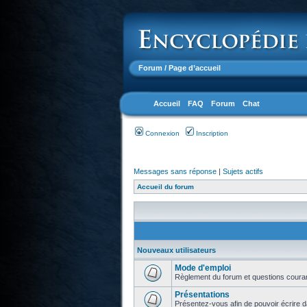
Forum
/ Page d’accueil
Accueil
FAQ
Forum
Chat
Connexion
Inscription
Messages sans réponse
|
Sujets actifs
Accueil du forum
Nouveaux utilisateurs
Mode d'emploi
Règlement du forum et questions coura
Présentations
Présentez-vous afin de pouvoir écrire d