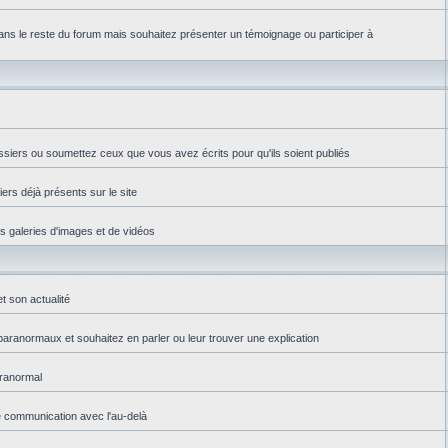
ns le reste du forum mais souhaitez présenter un témoignage ou participer à
ssiers ou soumettez ceux que vous avez écrits pour qu'ils soient publiés
iers déjà présents sur le site
es galeries d'images et de vidéos
t son actualité
aranormaux et souhaitez en parler ou leur trouver une explication
aranormal
e communication avec l'au-delà