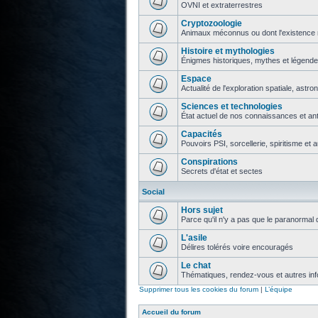
OVNI et extraterrestres
Cryptozoologie
Animaux méconnus ou dont l'existence 
Histoire et mythologies
Énigmes historiques, mythes et légend
Espace
Actualité de l'exploration spatiale, astr
Sciences et technologies
État actuel de nos connaissances et ant
Capacités
Pouvoirs PSI, sorcellerie, spiritisme et 
Conspirations
Secrets d'état et sectes
Social
Hors sujet
Parce qu'il n'y a pas que le paranormal 
L'asile
Délires tolérés voire encouragés
Le chat
Thématiques, rendez-vous et autres info
Supprimer tous les cookies du forum
|
L’équipe
Accueil du forum