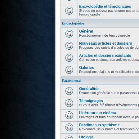
Encyclopédie et témoignages
Si vous ne pouvez pas encore poster da
l'encyclopédie
Encyclopédie
Général
Fonctionnement de l'encyclopédie
Nouveaux articles et dossiers
Proposez des sujets d'articles ou de do
Articles et dossiers existants
Correction et ajouts aux articles et doss
Galeries
Propositions d'ajouts et modifications d
Paranormal
Généralités
Discussion générale sur le paranormal e
Témoignages
Si vous avez été témoin d'évènements p
Littérature et cinéma
Ouvrages et films en rapport avec le p
Fantômes et spiritisme
Revenants, lieux hantés et tentatives d
Ufologie