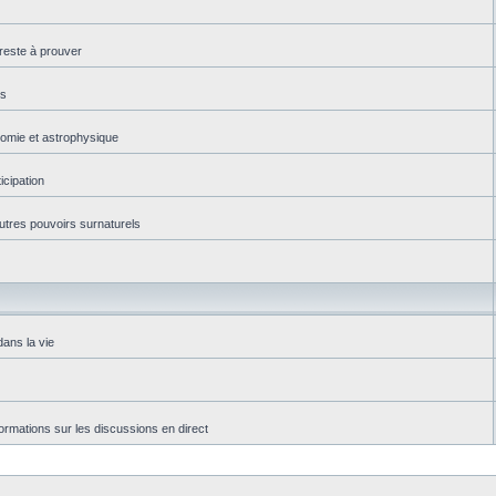
reste à prouver
es
onomie et astrophysique
icipation
autres pouvoirs surnaturels
dans la vie
rmations sur les discussions en direct