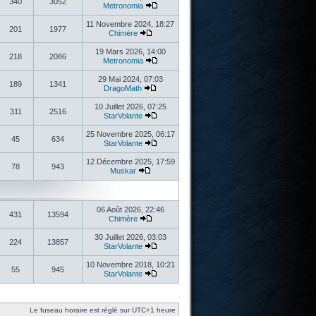
340
3052
Metronomia
11 Novembre 2024, 18:27
201
1977
Chimère
19 Mars 2026, 14:00
218
2086
Metronomia
29 Mai 2024, 07:03
189
1341
DragoMath
10 Juillet 2026, 07:25
311
2516
StarVolante
25 Novembre 2025, 06:17
45
634
StarVolante
12 Décembre 2025, 17:59
78
943
Muskar
06 Août 2026, 22:46
431
13594
Chimère
30 Juillet 2026, 03:03
224
13857
StarVolante
10 Novembre 2018, 10:21
55
945
StarVolante
Le fuseau horaire est réglé sur UTC+1 heure