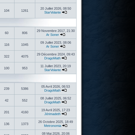
20 Juillet 2026, 08:50
104
1261
StarVolante
29 Novembre 2017, 21:30
60
806
Ar Soner
09 Juillet 2023, 08:06
116
1045
Ar Soner
29 Décembre 2024, 09:43
322
4075
DragoMath
11 Juillet 2023, 20:19
100
953
StarVolante
05 Avril 2026, 06:53
239
5386
DragoMath
08 Juillet 2025, 06:52
42
552
DragoMath
19 Avril 2025, 17:23
201
4160
Jérimadeth
26 Octobre 2025, 18:49
136
1373
Metronomia
08 Mai 2026, 20:06