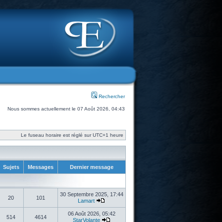
Rechercher
Nous sommes actuellement le 07 Août 2026, 04:43
Le fuseau horaire est réglé sur UTC+1 heure
Sujets
Messages
Dernier message
30 Septembre 2025, 17:44
20
101
Lamart
06 Août 2026, 05:42
514
4614
StarVolante