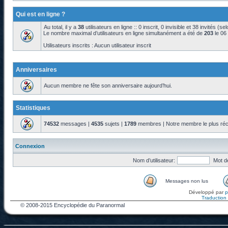
Qui est en ligne ?
Au total, il y a
38
utilisateurs en ligne :: 0 inscrit, 0 invisible et 38 invités (s
Le nombre maximal d’utilisateurs en ligne simultanément a été de
203
le 06
Utilisateurs inscrits : Aucun utilisateur inscrit
Anniversaires
Aucun membre ne fête son anniversaire aujourd’hui.
Statistiques
74532
messages |
4535
sujets |
1789
membres | Notre membre le plus réc
Connexion
Nom d’utilisateur:
Mot d
Messages non lus
Développé par
Traduction f
© 2008-2015 Encyclopédie du Paranormal