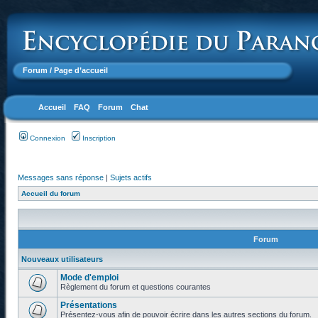
Forum
/ Page d’accueil
Accueil
FAQ
Forum
Chat
Connexion
Inscription
Messages sans réponse
|
Sujets actifs
Accueil du forum
Forum
Nouveaux utilisateurs
Mode d'emploi
Règlement du forum et questions courantes
Présentations
Présentez-vous afin de pouvoir écrire dans les autres sections du forum.