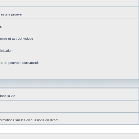
reste à prouver
es
onomie et astrophysique
icipation
autres pouvoirs surnaturels
dans la vie
rmations sur les discussions en direct