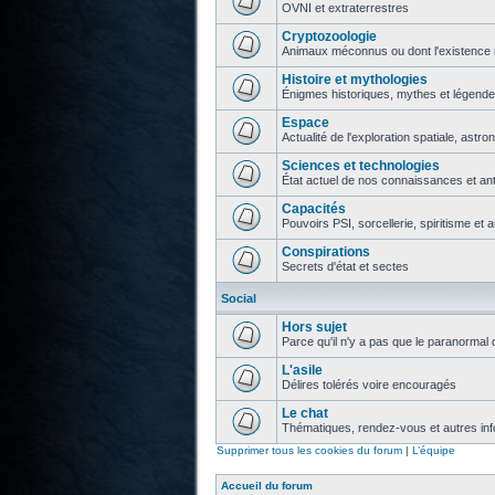
OVNI et extraterrestres
Cryptozoologie
Animaux méconnus ou dont l'existence 
Histoire et mythologies
Énigmes historiques, mythes et légend
Espace
Actualité de l'exploration spatiale, astr
Sciences et technologies
État actuel de nos connaissances et ant
Capacités
Pouvoirs PSI, sorcellerie, spiritisme et 
Conspirations
Secrets d'état et sectes
Social
Hors sujet
Parce qu'il n'y a pas que le paranormal 
L'asile
Délires tolérés voire encouragés
Le chat
Thématiques, rendez-vous et autres info
Supprimer tous les cookies du forum
|
L’équipe
Accueil du forum