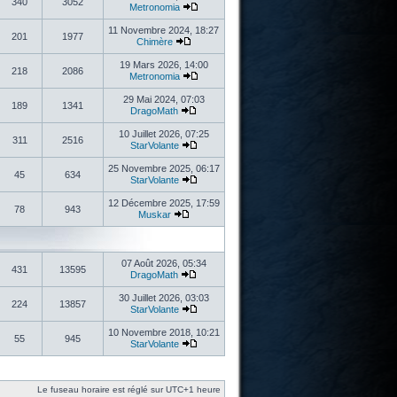
340
3052
Metronomia
11 Novembre 2024, 18:27
201
1977
Chimère
19 Mars 2026, 14:00
218
2086
Metronomia
29 Mai 2024, 07:03
189
1341
DragoMath
10 Juillet 2026, 07:25
311
2516
StarVolante
25 Novembre 2025, 06:17
45
634
StarVolante
12 Décembre 2025, 17:59
78
943
Muskar
07 Août 2026, 05:34
431
13595
DragoMath
30 Juillet 2026, 03:03
224
13857
StarVolante
10 Novembre 2018, 10:21
55
945
StarVolante
Le fuseau horaire est réglé sur UTC+1 heure