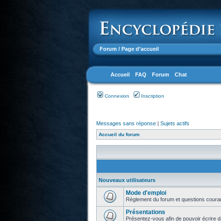
Forum
/ Page d’accueil
Accueil
FAQ
Forum
Chat
Connexion
Inscription
Messages sans réponse
|
Sujets actifs
Accueil du forum
Nouveaux utilisateurs
Mode d'emploi
Règlement du forum et questions coura
Présentations
Présentez-vous afin de pouvoir écrire d