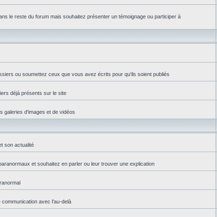
ns le reste du forum mais souhaitez présenter un témoignage ou participer à
ssiers ou soumettez ceux que vous avez écrits pour qu'ils soient publiés
iers déjà présents sur le site
es galeries d'images et de vidéos
t son actualité
aranormaux et souhaitez en parler ou leur trouver une explication
aranormal
e communication avec l'au-delà