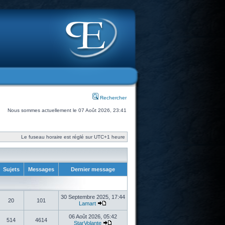
Rechercher
Nous sommes actuellement le 07 Août 2026, 23:41
Le fuseau horaire est réglé sur UTC+1 heure
Sujets
Messages
Dernier message
30 Septembre 2025, 17:44
20
101
Lamart
06 Août 2026, 05:42
514
4614
StarVolante