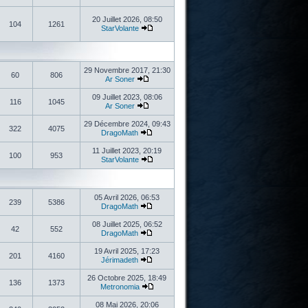
20 Juillet 2026, 08:50
104
1261
StarVolante
29 Novembre 2017, 21:30
60
806
Ar Soner
09 Juillet 2023, 08:06
116
1045
Ar Soner
29 Décembre 2024, 09:43
322
4075
DragoMath
11 Juillet 2023, 20:19
100
953
StarVolante
05 Avril 2026, 06:53
239
5386
DragoMath
08 Juillet 2025, 06:52
42
552
DragoMath
19 Avril 2025, 17:23
201
4160
Jérimadeth
26 Octobre 2025, 18:49
136
1373
Metronomia
08 Mai 2026, 20:06