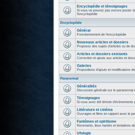
Encyclopédie et témoignages
Si vous ne pouvez pas encore poster da
l'encyclopédie
Encyclopédie
Général
Fonctionnement de l'encyclopédie
Nouveaux articles et dossiers
Proposez des sujets d'articles ou de do
Articles et dossiers existants
Correction et ajouts aux articles et doss
Galeries
Propositions d'ajouts et modifications d
Paranormal
Généralités
Discussion générale sur le paranormal e
Témoignages
Si vous avez été témoin d'évènements p
Littérature et cinéma
Ouvrages et films en rapport avec le p
Fantômes et spiritisme
Revenants, lieux hantés et tentatives d
Ufologie