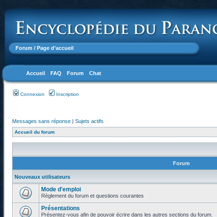
Forum
/ Page d’accueil
Accueil
FAQ
Forum
Chat
Connexion
Inscription
Messages sans réponse
|
Sujets actifs
Accueil du forum
Forum
Nouveaux utilisateurs
Mode d'emploi
Règlement du forum et questions courantes
Présentations
Présentez-vous afin de pouvoir écrire dans les autres sections du forum.