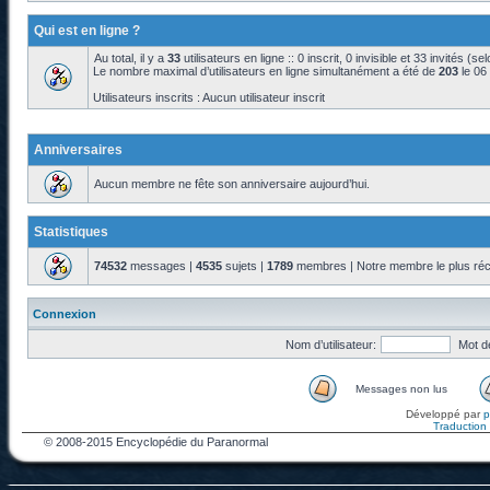
Qui est en ligne ?
Au total, il y a
33
utilisateurs en ligne :: 0 inscrit, 0 invisible et 33 invités (s
Le nombre maximal d’utilisateurs en ligne simultanément a été de
203
le 06
Utilisateurs inscrits : Aucun utilisateur inscrit
Anniversaires
Aucun membre ne fête son anniversaire aujourd’hui.
Statistiques
74532
messages |
4535
sujets |
1789
membres | Notre membre le plus réc
Connexion
Nom d’utilisateur:
Mot d
Messages non lus
Développé par
Traduction f
© 2008-2015 Encyclopédie du Paranormal