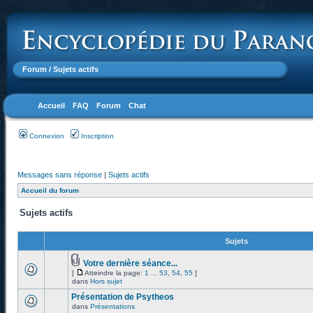
Forum
/ Sujets actifs
Accueil
FAQ
Forum
Chat
Connexion
Inscription
Messages sans réponse
|
Sujets actifs
Accueil du forum
Sujets actifs
Sujets
Votre dernière séance...
[
Atteindre la page:
1
...
53
,
54
,
55
]
dans
Hors sujet
Présentation de Psytheos
dans
Présentations