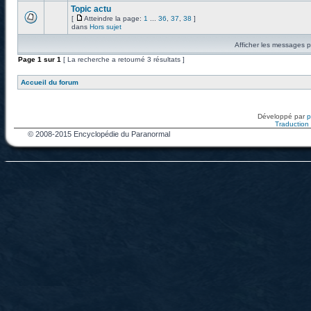
Topic actu
[
Atteindre la page:
1
...
36
,
37
,
38
]
dans
Hors sujet
Afficher les messages p
Page
1
sur
1
[ La recherche a retourné 3 résultats ]
Accueil du forum
Développé par
Traduction f
© 2008-2015 Encyclopédie du Paranormal