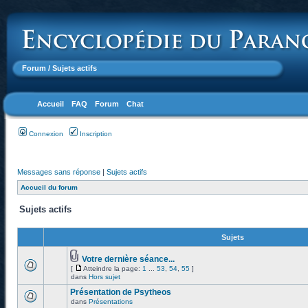
Forum
/ Sujets actifs
Accueil
FAQ
Forum
Chat
Connexion
Inscription
Messages sans réponse
|
Sujets actifs
Accueil du forum
Sujets actifs
Sujets
Votre dernière séance...
[
Atteindre la page:
1
...
53
,
54
,
55
]
dans
Hors sujet
Présentation de Psytheos
dans
Présentations