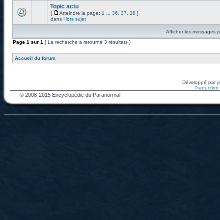
Topic actu
[
Atteindre la page:
1
...
36
,
37
,
38
]
dans
Hors sujet
Afficher les messages p
Page
1
sur
1
[ La recherche a retourné 3 résultats ]
Accueil du forum
Développé par
Traduction f
© 2008-2015 Encyclopédie du Paranormal