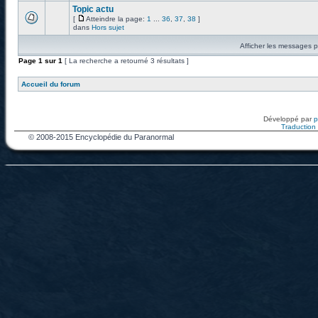
Topic actu
[
Atteindre la page:
1
...
36
,
37
,
38
]
dans
Hors sujet
Afficher les messages p
Page
1
sur
1
[ La recherche a retourné 3 résultats ]
Accueil du forum
Développé par
Traduction f
© 2008-2015 Encyclopédie du Paranormal