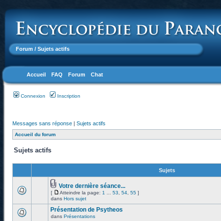
Forum
/ Sujets actifs
Accueil
FAQ
Forum
Chat
Connexion
Inscription
Messages sans réponse
|
Sujets actifs
Accueil du forum
Sujets actifs
Sujets
Votre dernière séance...
[
Atteindre la page:
1
...
53
,
54
,
55
]
dans
Hors sujet
Présentation de Psytheos
dans
Présentations