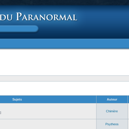
Sujets
Auteur
Chimère
]
Psytheos