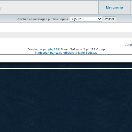
Metronomia
]
Afficher les messages publiés depuis:
Attei
Développé par
phpBB
® Forum Software © phpBB Group
Traduction française officielle
©
Maël Soucaze