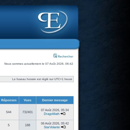
Rechercher
Nous sommes actuellement le 07 Août 2026, 06:42
Le fuseau horaire est réglé sur UTC+1 heure
Réponses
Vues
Dernier message
07 Août 2026, 05:34
544
732401
DragoMath
06 Août 2026, 05:42
5
188
StarVolante