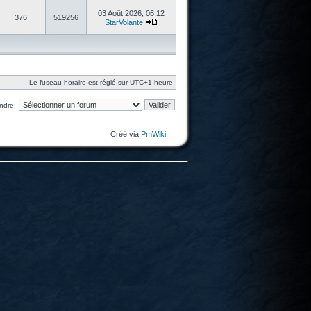
03 Août 2026, 06:12
376
519256
StarVolante
Le fuseau horaire est réglé sur UTC+1 heure
ndre:
Créé via
PmWiki