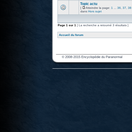
Topic actu
[
Atteindre la page:
1
...
36
,
37
,
38
dans
Hors sujet
Page
1
sur
1
[ La recherche a retourné 3 résultats ]
Accueil du forum
© 2008-2015 Encyclopédie du Paranormal