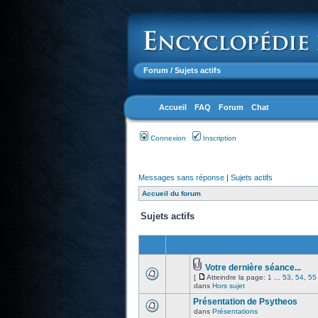
Forum
/ Sujets actifs
Accueil
FAQ
Forum
Chat
Connexion
Inscription
Messages sans réponse
|
Sujets actifs
Accueil du forum
Sujets actifs
Votre dernière séance...
[
Atteindre la page:
1
...
53
,
54
,
55
dans
Hors sujet
Présentation de Psytheos
dans
Présentations