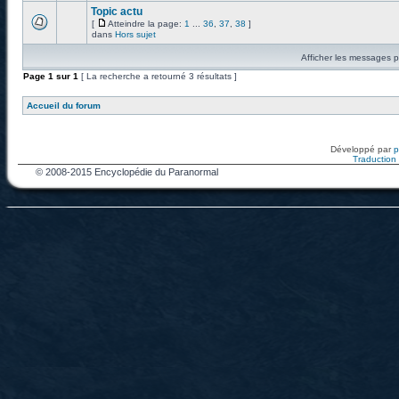
Topic actu
[
Atteindre la page:
1
...
36
,
37
,
38
]
dans
Hors sujet
Afficher les messages p
Page
1
sur
1
[ La recherche a retourné 3 résultats ]
Accueil du forum
Développé par
Traduction f
© 2008-2015 Encyclopédie du Paranormal