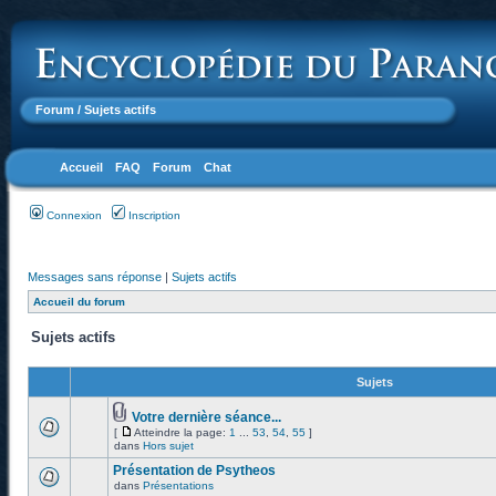
Forum
/ Sujets actifs
Accueil
FAQ
Forum
Chat
Connexion
Inscription
Messages sans réponse
|
Sujets actifs
Accueil du forum
Sujets actifs
Sujets
Votre dernière séance...
[
Atteindre la page:
1
...
53
,
54
,
55
]
dans
Hors sujet
Présentation de Psytheos
dans
Présentations