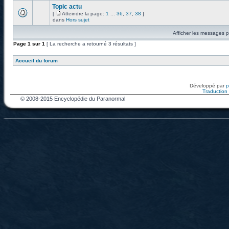
Topic actu
[
Atteindre la page:
1
...
36
,
37
,
38
]
dans
Hors sujet
Afficher les messages p
Page
1
sur
1
[ La recherche a retourné 3 résultats ]
Accueil du forum
Développé par
Traduction f
© 2008-2015 Encyclopédie du Paranormal