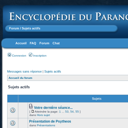
Forum
/ Sujets actifs
Accueil
FAQ
Forum
Chat
Connexion
Inscription
Messages sans réponse
|
Sujets actifs
Accueil du forum
Sujets actifs
Sujets
Votre dernière séance...
[
Atteindre la page:
1
...
53
,
54
,
55
]
dans
Hors sujet
Présentation de Psytheos
dans
Présentations