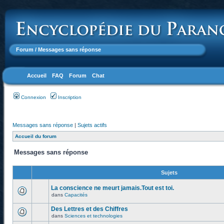
Forum
/ Messages sans réponse
Accueil
FAQ
Forum
Chat
Connexion
Inscription
Messages sans réponse
|
Sujets actifs
Accueil du forum
Messages sans réponse
Sujets
La conscience ne meurt jamais.Tout est toi.
dans
Capacités
Des Lettres et des Chiffres
dans
Sciences et technologies