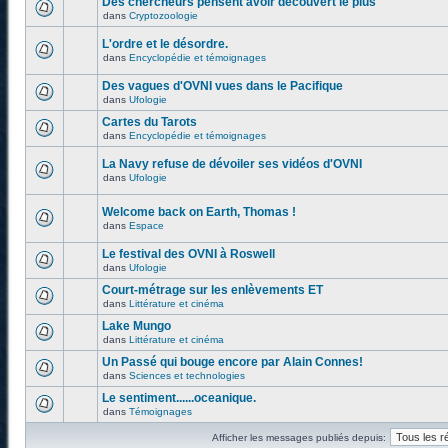
Des chercheurs pensent avoir découvert le plus
dans
Cryptozoologie
L'ordre et le désordre.
dans
Encyclopédie et témoignages
Des vagues d'OVNI vues dans le Pacifique
dans
Ufologie
Cartes du Tarots
dans
Encyclopédie et témoignages
La Navy refuse de dévoiler ses vidéos d'OVNI
dans
Ufologie
Welcome back on Earth, Thomas !
dans
Espace
Le festival des OVNI à Roswell
dans
Ufologie
Court-métrage sur les enlèvements ET
dans
Littérature et cinéma
Lake Mungo
dans
Littérature et cinéma
Un Passé qui bouge encore par Alain Connes!
dans
Sciences et technologies
Le sentiment......oceanique.
dans
Témoignages
Afficher les messages publiés depuis: