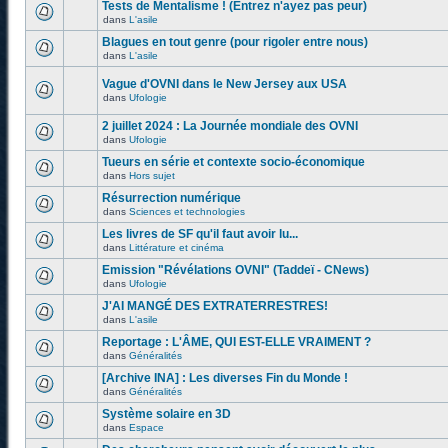
Tests de Mentalisme ! (Entrez n'ayez pas peur)
dans
L'asile
Blagues en tout genre (pour rigoler entre nous)
dans
L'asile
Vague d'OVNI dans le New Jersey aux USA
dans
Ufologie
2 juillet 2024 : La Journée mondiale des OVNI
dans
Ufologie
Tueurs en série et contexte socio-économique
dans
Hors sujet
Résurrection numérique
dans
Sciences et technologies
Les livres de SF qu'il faut avoir lu...
dans
Littérature et cinéma
Emission "Révélations OVNI" (Taddeï - CNews)
dans
Ufologie
J'AI MANGÉ DES EXTRATERRESTRES!
dans
L'asile
Reportage : L'ÂME, QUI EST-ELLE VRAIMENT ?
dans
Généralités
[Archive INA] : Les diverses Fin du Monde !
dans
Généralités
Système solaire en 3D
dans
Espace