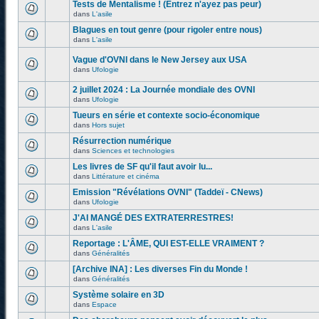
Tests de Mentalisme ! (Entrez n'ayez pas peur)
dans
L'asile
Blagues en tout genre (pour rigoler entre nous)
dans
L'asile
Vague d'OVNI dans le New Jersey aux USA
dans
Ufologie
2 juillet 2024 : La Journée mondiale des OVNI
dans
Ufologie
Tueurs en série et contexte socio-économique
dans
Hors sujet
Résurrection numérique
dans
Sciences et technologies
Les livres de SF qu'il faut avoir lu...
dans
Littérature et cinéma
Emission "Révélations OVNI" (Taddeï - CNews)
dans
Ufologie
J'AI MANGÉ DES EXTRATERRESTRES!
dans
L'asile
Reportage : L'ÂME, QUI EST-ELLE VRAIMENT ?
dans
Généralités
[Archive INA] : Les diverses Fin du Monde !
dans
Généralités
Système solaire en 3D
dans
Espace