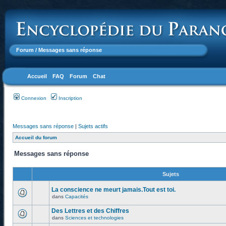
Forum
/ Messages sans réponse
Accueil
FAQ
Forum
Chat
Connexion
Inscription
Messages sans réponse
|
Sujets actifs
Accueil du forum
Messages sans réponse
Sujets
La conscience ne meurt jamais.Tout est toi.
dans
Capacités
Des Lettres et des Chiffres
dans
Sciences et technologies