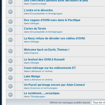
Des chercheurs pensent avoir découvert le plus
dans
Cryptozoologie
L'ordre et le désordre.
dans
Encyclopédie et témoignages
Des vagues d'OVNI vues dans le Pacifique
dans
Ufologie
Cartes du Tarots
dans
Encyclopédie et témoignages
La Navy refuse de dévoiler ses vidéos d'OVNI
dans
Ufologie
Welcome back on Earth, Thomas !
dans
Espace
Le festival des OVNI à Roswell
dans
Ufologie
Court-métrage sur les enlèvements ET
dans
Littérature et cinéma
Lake Mungo
dans
Littérature et cinéma
Un Passé qui bouge encore par Alain Connes!
dans
Sciences et technologies
Le sentiment......oceanique.
dans
Témoignages
Afficher les messages publiés depuis: