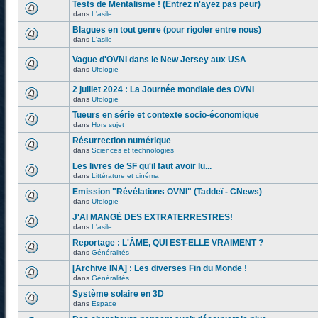
Tests de Mentalisme ! (Entrez n'ayez pas peur)
dans
L'asile
Blagues en tout genre (pour rigoler entre nous)
dans
L'asile
Vague d'OVNI dans le New Jersey aux USA
dans
Ufologie
2 juillet 2024 : La Journée mondiale des OVNI
dans
Ufologie
Tueurs en série et contexte socio-économique
dans
Hors sujet
Résurrection numérique
dans
Sciences et technologies
Les livres de SF qu'il faut avoir lu...
dans
Littérature et cinéma
Emission "Révélations OVNI" (Taddeï - CNews)
dans
Ufologie
J'AI MANGÉ DES EXTRATERRESTRES!
dans
L'asile
Reportage : L'ÂME, QUI EST-ELLE VRAIMENT ?
dans
Généralités
[Archive INA] : Les diverses Fin du Monde !
dans
Généralités
Système solaire en 3D
dans
Espace