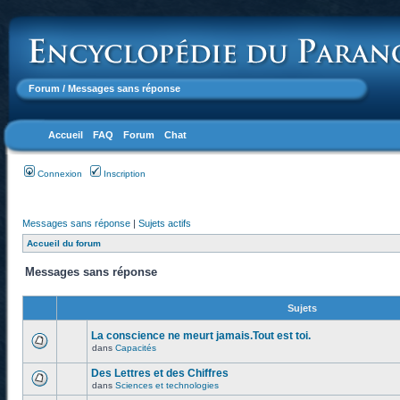
Forum
/ Messages sans réponse
Accueil
FAQ
Forum
Chat
Connexion
Inscription
Messages sans réponse
|
Sujets actifs
Accueil du forum
Messages sans réponse
Sujets
La conscience ne meurt jamais.Tout est toi.
dans
Capacités
Des Lettres et des Chiffres
dans
Sciences et technologies