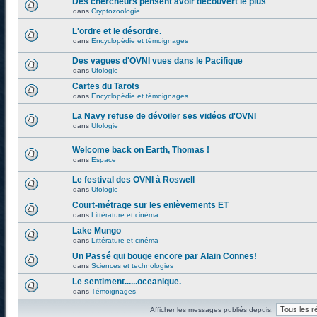
Des chercheurs pensent avoir découvert le plus
dans
Cryptozoologie
L'ordre et le désordre.
dans
Encyclopédie et témoignages
Des vagues d'OVNI vues dans le Pacifique
dans
Ufologie
Cartes du Tarots
dans
Encyclopédie et témoignages
La Navy refuse de dévoiler ses vidéos d'OVNI
dans
Ufologie
Welcome back on Earth, Thomas !
dans
Espace
Le festival des OVNI à Roswell
dans
Ufologie
Court-métrage sur les enlèvements ET
dans
Littérature et cinéma
Lake Mungo
dans
Littérature et cinéma
Un Passé qui bouge encore par Alain Connes!
dans
Sciences et technologies
Le sentiment......oceanique.
dans
Témoignages
Afficher les messages publiés depuis: