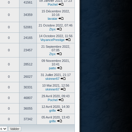
09 Janvier 2023, 17:23
0
41561
Pochel
15 Décembre 2022,
0
34359
10:16
lavatar
21 Octobre 2022, 07:46
0
52081
Ztyx
14 Octobre 2022, 11:56
0
24165
VoyancePrestige
21 Septembre 2022,
0
23457
07:05
Ztyx
09 Novembre 2021,
0
28512
10:41
patto
31 Juillet 2021, 21:17
0
26027
skinner67
10 Mai 2021, 12:56
0
30331
skinner67
29 Avril 2020, 09:43
0
46807
Pochel
12 Avril 2020, 14:30
0
36055
grifix
05 Avril 2020, 13:43
0
37342
grifix