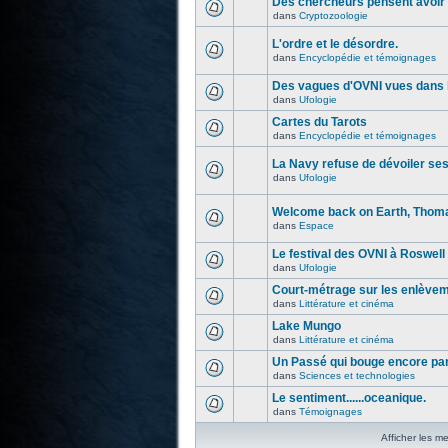
Des chercheurs pensent avoir 
dans
Cryptozoologie
L'ordre et le désordre.
dans
Encyclopédie et témoignages
Des vagues d'OVNI vues dans l
dans
Ufologie
Cartes du Tarots
dans
Encyclopédie et témoignages
La Navy refuse de dévoiler se
dans
Ufologie
Welcome back on Earth, Thoma
dans
Espace
Le festival des OVNI à Roswell
dans
Ufologie
Court-métrage sur les enlève
dans
Littérature et cinéma
Lake Mungo
dans
Littérature et cinéma
Un Passé qui bouge encore par
dans
Sciences et technologies
Le sentiment......oceanique.
dans
Témoignages
Afficher les m