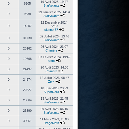
19 Avril 2025, 19:47
0
8205
StarVolante
19 Janvier 2025, 14:34
0
9639
StarVolante
12 Décembre 2024,
0
14207
22:57
skinner67
02 Juillet 2024, 13:46
0
31730
StarVolante
26 Avril 2024, 23:07
0
23162
Chimère
03 Février 2024, 19:42
0
19668
patto
20 Août 2023, 14:36
0
24497
Chimère
12 Juillet 2023, 08:47
0
24974
Ztyx
18 Juin 2023, 23:29
0
22527
SuperNord
13 Avril 2023, 21:45
0
23064
StarVolante
09 Avril 2023, 06:15
0
23390
StarVolante
11 Mars 2023, 13:00
0
30961
DragoMath