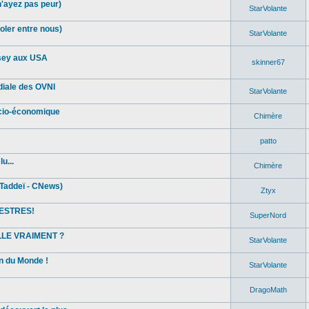
n'ayez pas peur)
StarVolante
oler entre nous)
StarVolante
sey aux USA
skinner67
diale des OVNI
StarVolante
ocio-économique
Chimère
patto
u...
Chimère
Taddeï - CNews)
Ztyx
ESTRES!
SuperNord
ELLE VRAIMENT ?
StarVolante
in du Monde !
StarVolante
DragoMath