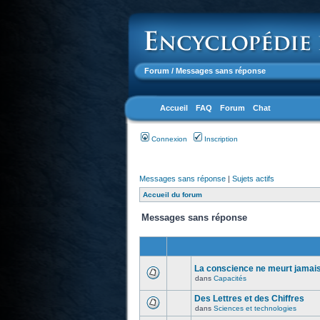
Forum
/ Messages sans réponse
Accueil
FAQ
Forum
Chat
Connexion
Inscription
Messages sans réponse
|
Sujets actifs
Accueil du forum
Messages sans réponse
La conscience ne meurt jamais.
dans
Capacités
Des Lettres et des Chiffres
dans
Sciences et technologies