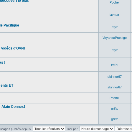
découvert le plus
Pochel
lavatar
e Pacifique
Ztyx
VoyancePrestige
s vidéos d'OVNI
Ztyx
s !
patto
skinner67
ments ET
skinner67
Pochel
 Alain Connes!
grifix
grifix
essages publiés depuis:
Trier par: