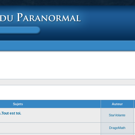
Sujets
Auteur
Tout est toi.
StarVolante
DragoMath