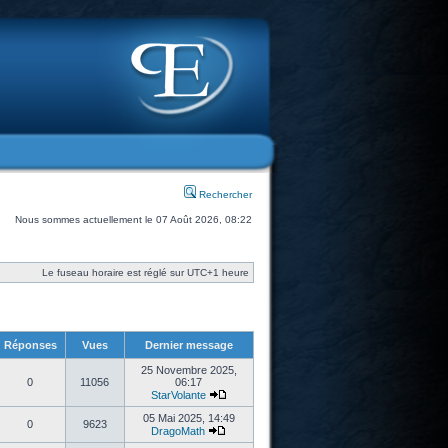
Rechercher
Nous sommes actuellement le 07 Août 2026, 08:22
Le fuseau horaire est réglé sur UTC+1 heure
Réponses
Vues
Dernier message
25 Novembre 2025,
0
11056
06:17
StarVolante
05 Mai 2025, 14:49
0
9623
DragoMath