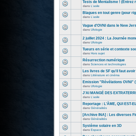
Tests de Mentalisme ! (Entrez 
dans
L'asile
Blagues en tout genre (pour rig
dans
L'asile
Vague d'OVNI dans le New Jer
dans
Ufologie
2 juillet 2024 : La Journée mon
dans
Ufologie
Tueurs en série et contexte s
dans
Hors sujet
Résurrection numérique
dans
Sciences et technologies
Les livres de SF qu'il faut avoir l
dans
Littérature et cinéma
Emission "Révélations OVNI" (
dans
Ufologie
J'AI MANGÉ DES EXTRATERR
dans
L'asile
Reportage : L'ÂME, QUI EST-
dans
Généralités
[Archive INA] : Les diverses F
dans
Généralités
Système solaire en 3D
dans
Espace