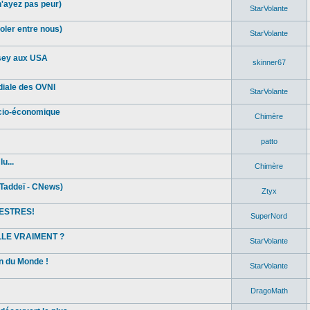
n'ayez pas peur)
StarVolante
oler entre nous)
StarVolante
sey aux USA
skinner67
diale des OVNI
StarVolante
ocio-économique
Chimère
patto
u...
Chimère
Taddeï - CNews)
Ztyx
ESTRES!
SuperNord
ELLE VRAIMENT ?
StarVolante
in du Monde !
StarVolante
DragoMath