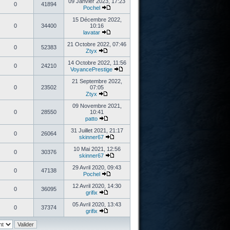
09 Janvier 2023, 17:23
0
41894
Pochel
15 Décembre 2022,
0
34400
10:16
lavatar
21 Octobre 2022, 07:46
0
52383
Ztyx
14 Octobre 2022, 11:56
0
24210
VoyancePrestige
21 Septembre 2022,
0
23502
07:05
Ztyx
09 Novembre 2021,
0
28550
10:41
patto
31 Juillet 2021, 21:17
0
26064
skinner67
10 Mai 2021, 12:56
0
30376
skinner67
29 Avril 2020, 09:43
0
47138
Pochel
12 Avril 2020, 14:30
0
36095
grifix
05 Avril 2020, 13:43
0
37374
grifix