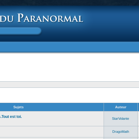
Sujets
Auteur
Tout est toi.
StarVolante
DragoMath