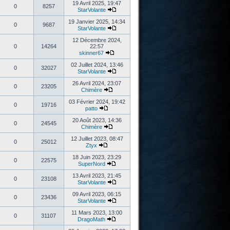
19 Avril 2025, 19:47
0
8257
StarVolante
19 Janvier 2025, 14:34
0
9687
StarVolante
12 Décembre 2024,
0
14264
22:57
skinner67
02 Juillet 2024, 13:46
0
32027
StarVolante
26 Avril 2024, 23:07
0
23205
Chimère
03 Février 2024, 19:42
0
19716
patto
20 Août 2023, 14:36
0
24545
Chimère
12 Juillet 2023, 08:47
0
25012
Ztyx
18 Juin 2023, 23:29
0
22575
SuperNord
13 Avril 2023, 21:45
0
23108
StarVolante
09 Avril 2023, 06:15
0
23436
StarVolante
11 Mars 2023, 13:00
0
31107
DragoMath