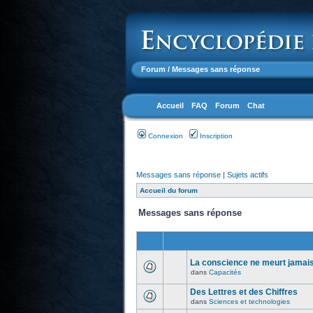
Forum
/ Messages sans réponse
Accueil
FAQ
Forum
Chat
Connexion
Inscription
Messages sans réponse
|
Sujets actifs
Accueil du forum
Messages sans réponse
La conscience ne meurt jamais.
dans
Capacités
Des Lettres et des Chiffres
dans
Sciences et technologies