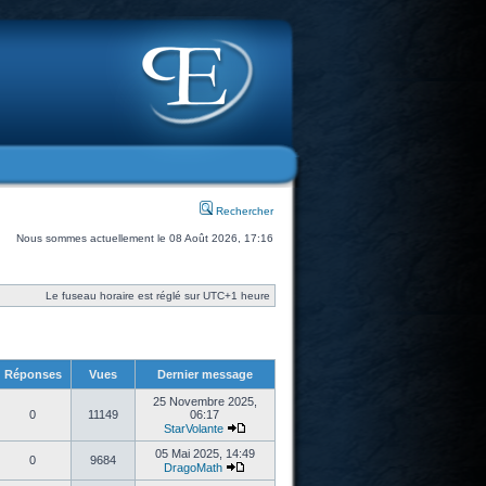
Rechercher
Nous sommes actuellement le 08 Août 2026, 17:16
Le fuseau horaire est réglé sur UTC+1 heure
Réponses
Vues
Dernier message
25 Novembre 2025,
0
11149
06:17
StarVolante
05 Mai 2025, 14:49
0
9684
DragoMath