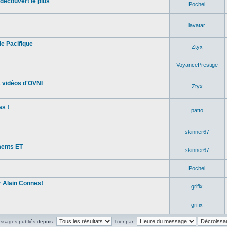
découvert le plus
Pochel
lavatar
e Pacifique
Ztyx
VoyancePrestige
s vidéos d'OVNI
Ztyx
s !
patto
skinner67
ments ET
skinner67
Pochel
 Alain Connes!
grifix
grifix
essages publiés depuis:
Trier par: