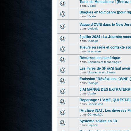
Tests de Mentalisme ! (Entrez 
dans
L'asile
Blagues en tout genre (pour rig
dans
L'asile
Vague d'OVNI dans le New Jer
dans
Ufologie
2 juillet 2024 : La Journée mon
dans
Ufologie
Tueurs en série et contexte s
dans
Hors sujet
Résurrection numérique
dans
Sciences et technologies
Les livres de SF qu'il faut avoir l
dans
Littérature et cinéma
Emission "Révélations OVNI" (
dans
Ufologie
J'AI MANGÉ DES EXTRATERR
dans
L'asile
Reportage : L'ÂME, QUI EST-
dans
Généralités
[Archive INA] : Les diverses F
dans
Généralités
Système solaire en 3D
dans
Espace