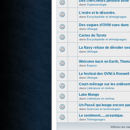
Des chercheurs pensent avoir 
dans
Cryptozoologie
L'ordre et le désordre.
dans
Encyclopédie et témoignages
Des vagues d'OVNI vues dans l
dans
Ufologie
Cartes du Tarots
dans
Encyclopédie et témoignages
La Navy refuse de dévoiler se
dans
Ufologie
Welcome back on Earth, Thoma
dans
Espace
Le festival des OVNI à Roswell
dans
Ufologie
Court-métrage sur les enlève
dans
Littérature et cinéma
Lake Mungo
dans
Littérature et cinéma
Un Passé qui bouge encore par
dans
Sciences et technologies
Le sentiment......oceanique.
dans
Témoignages
Afficher les m