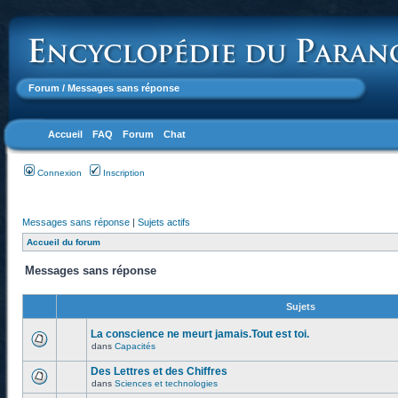
Forum
/ Messages sans réponse
Accueil
FAQ
Forum
Chat
Connexion
Inscription
Messages sans réponse
|
Sujets actifs
Accueil du forum
Messages sans réponse
Sujets
La conscience ne meurt jamais.Tout est toi.
dans
Capacités
Des Lettres et des Chiffres
dans
Sciences et technologies