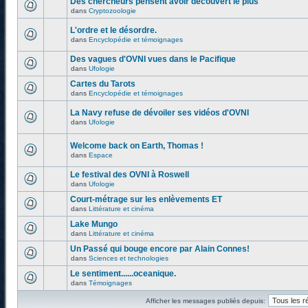
Des chercheurs pensent avoir découvert le plus
dans
Cryptozoologie
L'ordre et le désordre.
dans
Encyclopédie et témoignages
Des vagues d'OVNI vues dans le Pacifique
dans
Ufologie
Cartes du Tarots
dans
Encyclopédie et témoignages
La Navy refuse de dévoiler ses vidéos d'OVNI
dans
Ufologie
Welcome back on Earth, Thomas !
dans
Espace
Le festival des OVNI à Roswell
dans
Ufologie
Court-métrage sur les enlèvements ET
dans
Littérature et cinéma
Lake Mungo
dans
Littérature et cinéma
Un Passé qui bouge encore par Alain Connes!
dans
Sciences et technologies
Le sentiment......oceanique.
dans
Témoignages
Afficher les messages publiés depuis: