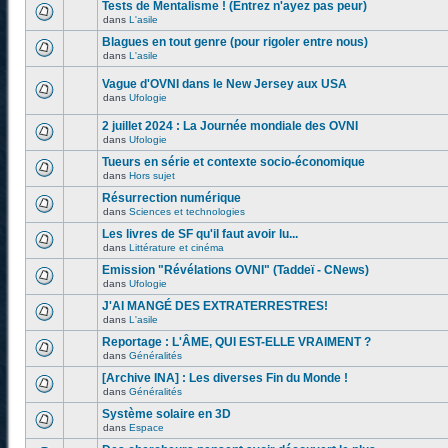
Tests de Mentalisme ! (Entrez n'ayez pas peur)
dans
L'asile
Blagues en tout genre (pour rigoler entre nous)
dans
L'asile
Vague d'OVNI dans le New Jersey aux USA
dans
Ufologie
2 juillet 2024 : La Journée mondiale des OVNI
dans
Ufologie
Tueurs en série et contexte socio-économique
dans
Hors sujet
Résurrection numérique
dans
Sciences et technologies
Les livres de SF qu'il faut avoir lu...
dans
Littérature et cinéma
Emission "Révélations OVNI" (Taddeï - CNews)
dans
Ufologie
J'AI MANGÉ DES EXTRATERRESTRES!
dans
L'asile
Reportage : L'ÂME, QUI EST-ELLE VRAIMENT ?
dans
Généralités
[Archive INA] : Les diverses Fin du Monde !
dans
Généralités
Système solaire en 3D
dans
Espace