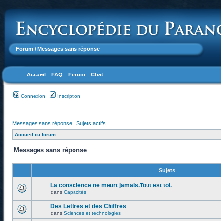
Forum
/ Messages sans réponse
Accueil
FAQ
Forum
Chat
Connexion
Inscription
Messages sans réponse
|
Sujets actifs
Accueil du forum
Messages sans réponse
Sujets
La conscience ne meurt jamais.Tout est toi.
dans
Capacités
Des Lettres et des Chiffres
dans
Sciences et technologies