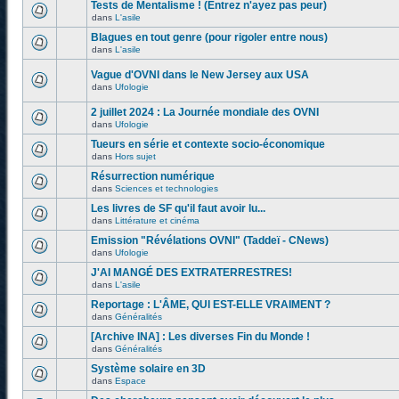
Tests de Mentalisme ! (Entrez n'ayez pas peur)
dans
L'asile
Blagues en tout genre (pour rigoler entre nous)
dans
L'asile
Vague d'OVNI dans le New Jersey aux USA
dans
Ufologie
2 juillet 2024 : La Journée mondiale des OVNI
dans
Ufologie
Tueurs en série et contexte socio-économique
dans
Hors sujet
Résurrection numérique
dans
Sciences et technologies
Les livres de SF qu'il faut avoir lu...
dans
Littérature et cinéma
Emission "Révélations OVNI" (Taddeï - CNews)
dans
Ufologie
J'AI MANGÉ DES EXTRATERRESTRES!
dans
L'asile
Reportage : L'ÂME, QUI EST-ELLE VRAIMENT ?
dans
Généralités
[Archive INA] : Les diverses Fin du Monde !
dans
Généralités
Système solaire en 3D
dans
Espace