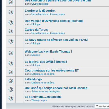
Des chercheurs pensent avoir découvert le plus
dans
Cryptozoologie
L'ordre et le désordre.
dans
Encyclopédie et témoignages
Des vagues d'OVNI vues dans le Pacifique
dans
Ufologie
Cartes du Tarots
dans
Encyclopédie et témoignages
La Navy refuse de dévoiler ses vidéos d'OVNI
dans
Ufologie
Welcome back on Earth, Thomas !
dans
Espace
Le festival des OVNI à Roswell
dans
Ufologie
Court-métrage sur les enlèvements ET
dans
Littérature et cinéma
Lake Mungo
dans
Littérature et cinéma
Un Passé qui bouge encore par Alain Connes!
dans
Sciences et technologies
Le sentiment......oceanique.
dans
Témoignages
Afficher les messages publiés depuis: