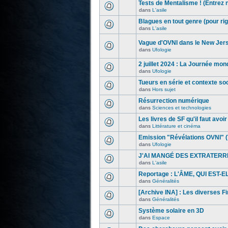
Tests de Mentalisme ! (Entrez 
dans
L'asile
Blagues en tout genre (pour rig
dans
L'asile
Vague d'OVNI dans le New Jer
dans
Ufologie
2 juillet 2024 : La Journée mon
dans
Ufologie
Tueurs en série et contexte s
dans
Hors sujet
Résurrection numérique
dans
Sciences et technologies
Les livres de SF qu'il faut avoir l
dans
Littérature et cinéma
Emission "Révélations OVNI" (
dans
Ufologie
J'AI MANGÉ DES EXTRATERR
dans
L'asile
Reportage : L'ÂME, QUI EST-
dans
Généralités
[Archive INA] : Les diverses F
dans
Généralités
Système solaire en 3D
dans
Espace