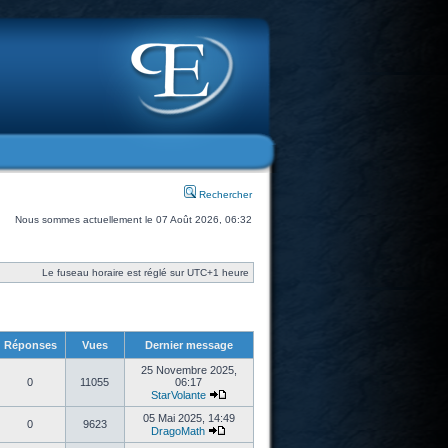
Rechercher
Nous sommes actuellement le 07 Août 2026, 06:32
Le fuseau horaire est réglé sur UTC+1 heure
Réponses
Vues
Dernier message
25 Novembre 2025,
0
11055
06:17
StarVolante
05 Mai 2025, 14:49
0
9623
DragoMath