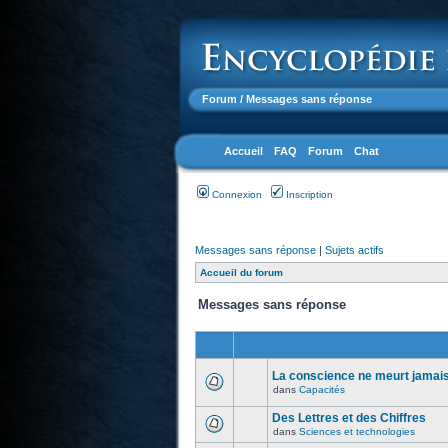
Forum
/ Messages sans réponse
Accueil
FAQ
Forum
Chat
Connexion
Inscription
Messages sans réponse
|
Sujets actifs
Accueil du forum
Messages sans réponse
La conscience ne meurt jamais.
dans
Capacités
Des Lettres et des Chiffres
dans
Sciences et technologies