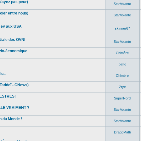
n'ayez pas peur)
StarVolante
oler entre nous)
StarVolante
sey aux USA
skinner67
diale des OVNI
StarVolante
ocio-économique
Chimère
patto
u...
Chimère
Taddeï - CNews)
Ztyx
ESTRES!
SuperNord
ELLE VRAIMENT ?
StarVolante
in du Monde !
StarVolante
DragoMath