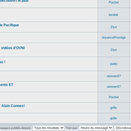
découvert le plus
Pochel
lavatar
e Pacifique
Ztyx
VoyancePrestige
s vidéos d'OVNI
Ztyx
s !
patto
skinner67
ments ET
skinner67
Pochel
 Alain Connes!
grifix
grifix
essages publiés depuis:
Trier par: