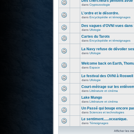
Des chercheurs pensent avoir 
dans
Cryptozoologie
L'ordre et le désordre.
dans
Encyclopédie et témoignages
Des vagues d'OVNI vues dans l
dans
Ufologie
Cartes du Tarots
dans
Encyclopédie et témoignages
La Navy refuse de dévoiler se
dans
Ufologie
Welcome back on Earth, Thoma
dans
Espace
Le festival des OVNI à Roswell
dans
Ufologie
Court-métrage sur les enlève
dans
Littérature et cinéma
Lake Mungo
dans
Littérature et cinéma
Un Passé qui bouge encore par
dans
Sciences et technologies
Le sentiment......oceanique.
dans
Témoignages
Afficher les m