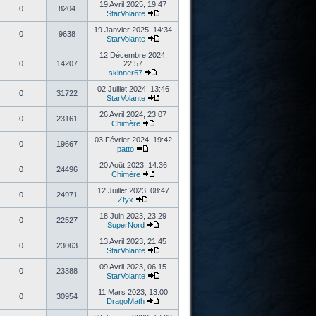
19 Avril 2025, 19:47
0
8204
StarVolante
19 Janvier 2025, 14:34
0
9638
StarVolante
12 Décembre 2024,
0
14207
22:57
skinner67
02 Juillet 2024, 13:46
0
31722
StarVolante
26 Avril 2024, 23:07
0
23161
Chimère
03 Février 2024, 19:42
0
19667
patto
20 Août 2023, 14:36
0
24496
Chimère
12 Juillet 2023, 08:47
0
24971
Ztyx
18 Juin 2023, 23:29
0
22527
SuperNord
13 Avril 2023, 21:45
0
23063
StarVolante
09 Avril 2023, 06:15
0
23388
StarVolante
11 Mars 2023, 13:00
0
30954
DragoMath