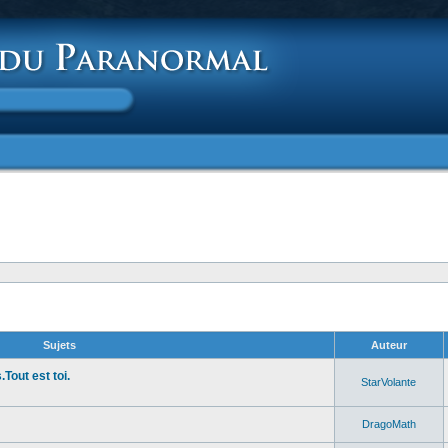
Sujets
Auteur
Tout est toi.
StarVolante
DragoMath