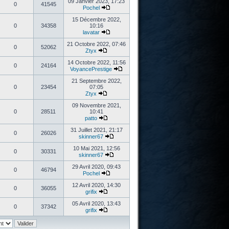
09 Janvier 2023, 17:23
0
41545
Pochel
15 Décembre 2022,
0
34358
10:16
lavatar
21 Octobre 2022, 07:46
0
52062
Ztyx
14 Octobre 2022, 11:56
0
24164
VoyancePrestige
21 Septembre 2022,
0
23454
07:05
Ztyx
09 Novembre 2021,
0
28511
10:41
patto
31 Juillet 2021, 21:17
0
26026
skinner67
10 Mai 2021, 12:56
0
30331
skinner67
29 Avril 2020, 09:43
0
46794
Pochel
12 Avril 2020, 14:30
0
36055
grifix
05 Avril 2020, 13:43
0
37342
grifix