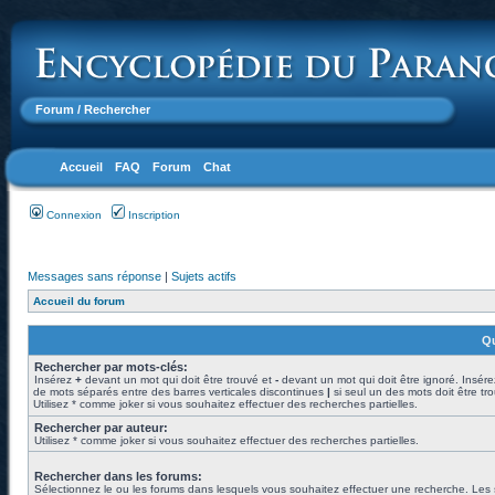
Forum
/ Rechercher
Accueil
FAQ
Forum
Chat
Connexion
Inscription
Messages sans réponse
|
Sujets actifs
Accueil du forum
Qu
Rechercher par mots-clés:
Insérez
+
devant un mot qui doit être trouvé et
-
devant un mot qui doit être ignoré. Insére
de mots séparés entre des barres verticales discontinues
|
si seul un des mots doit être tr
Utilisez * comme joker si vous souhaitez effectuer des recherches partielles.
Rechercher par auteur:
Utilisez * comme joker si vous souhaitez effectuer des recherches partielles.
Rechercher dans les forums:
Sélectionnez le ou les forums dans lesquels vous souhaitez effectuer une recherche. Les