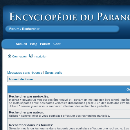
Forum
/ Rechercher
Accueil
FAQ
Forum
Chat
Connexion
Inscription
Messages sans réponse
|
Sujets actifs
Accueil du forum
Qu
Rechercher par mots-clés:
Insérez
+
devant un mot qui doit être trouvé et
-
devant un mot qui doit être ignoré. Insére
de mots séparés entre des barres verticales discontinues
|
si seul un des mots doit être tr
Utilisez * comme joker si vous souhaitez effectuer des recherches partielles.
Rechercher par auteur:
Utilisez * comme joker si vous souhaitez effectuer des recherches partielles.
Rechercher dans les forums:
Sélectionnez le ou les forums dans lesquels vous souhaitez effectuer une recherche. Les