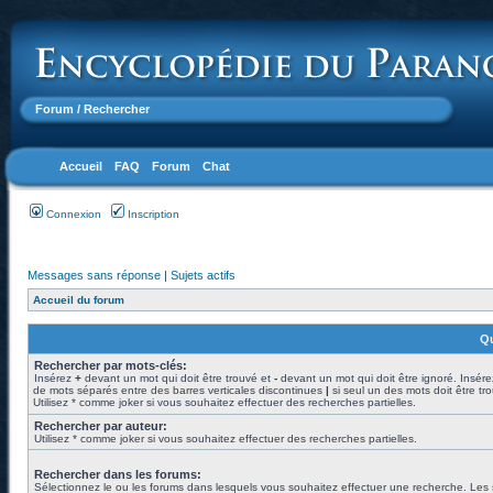
Forum
/ Rechercher
Accueil
FAQ
Forum
Chat
Connexion
Inscription
Messages sans réponse
|
Sujets actifs
Accueil du forum
Qu
Rechercher par mots-clés:
Insérez
+
devant un mot qui doit être trouvé et
-
devant un mot qui doit être ignoré. Insére
de mots séparés entre des barres verticales discontinues
|
si seul un des mots doit être tr
Utilisez * comme joker si vous souhaitez effectuer des recherches partielles.
Rechercher par auteur:
Utilisez * comme joker si vous souhaitez effectuer des recherches partielles.
Rechercher dans les forums:
Sélectionnez le ou les forums dans lesquels vous souhaitez effectuer une recherche. Les