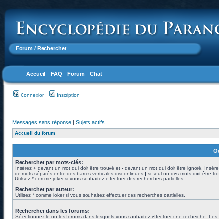
Forum
/ Rechercher
Accueil
FAQ
Forum
Chat
Connexion
Inscription
Messages sans réponse
|
Sujets actifs
Accueil du forum
Qu
Rechercher par mots-clés:
Insérez
+
devant un mot qui doit être trouvé et
-
devant un mot qui doit être ignoré. Insére
de mots séparés entre des barres verticales discontinues
|
si seul un des mots doit être tr
Utilisez * comme joker si vous souhaitez effectuer des recherches partielles.
Rechercher par auteur:
Utilisez * comme joker si vous souhaitez effectuer des recherches partielles.
Rechercher dans les forums:
Sélectionnez le ou les forums dans lesquels vous souhaitez effectuer une recherche. Les