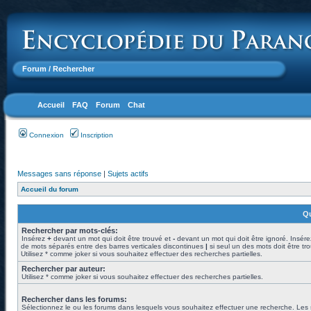
Forum
/ Rechercher
Accueil
FAQ
Forum
Chat
Connexion
Inscription
Messages sans réponse
|
Sujets actifs
Accueil du forum
Qu
Rechercher par mots-clés:
Insérez
+
devant un mot qui doit être trouvé et
-
devant un mot qui doit être ignoré. Insére
de mots séparés entre des barres verticales discontinues
|
si seul un des mots doit être tr
Utilisez * comme joker si vous souhaitez effectuer des recherches partielles.
Rechercher par auteur:
Utilisez * comme joker si vous souhaitez effectuer des recherches partielles.
Rechercher dans les forums:
Sélectionnez le ou les forums dans lesquels vous souhaitez effectuer une recherche. Les