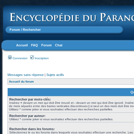
Forum
/ Rechercher
Accueil
FAQ
Forum
Chat
Connexion
Inscription
Messages sans réponse
|
Sujets actifs
Accueil du forum
Qu
Rechercher par mots-clés:
Insérez
+
devant un mot qui doit être trouvé et
-
devant un mot qui doit être ignoré. Insére
de mots séparés entre des barres verticales discontinues
|
si seul un des mots doit être tr
Utilisez * comme joker si vous souhaitez effectuer des recherches partielles.
Rechercher par auteur:
Utilisez * comme joker si vous souhaitez effectuer des recherches partielles.
Rechercher dans les forums:
Sélectionnez le ou les forums dans lesquels vous souhaitez effectuer une recherche. Les