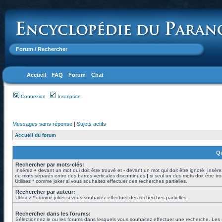
Forum
/ Rechercher
Accueil
FAQ
Forum
Chat
Connexion
Inscription
Messages sans réponse
|
Sujets actifs
Accueil du forum
Qu
Rechercher par mots-clés:
Insérez
+
devant un mot qui doit être trouvé et
-
devant un mot qui doit être ignoré. Insére
de mots séparés entre des barres verticales discontinues
|
si seul un des mots doit être tr
Utilisez * comme joker si vous souhaitez effectuer des recherches partielles.
Rechercher par auteur:
Utilisez * comme joker si vous souhaitez effectuer des recherches partielles.
Rechercher dans les forums:
Sélectionnez le ou les forums dans lesquels vous souhaitez effectuer une recherche. Les