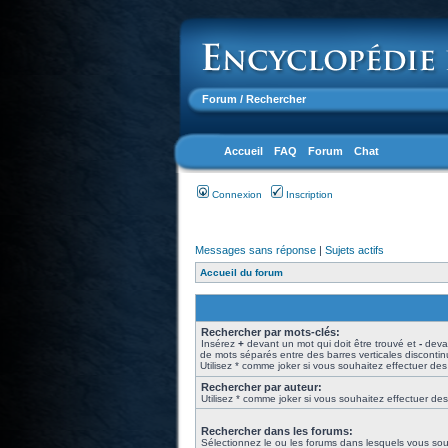
Forum
/ Rechercher
Accueil
FAQ
Forum
Chat
Connexion
Inscription
Messages sans réponse
|
Sujets actifs
Accueil du forum
Rechercher par mots-clés:
Insérez
+
devant un mot qui doit être trouvé et
-
devan
de mots séparés entre des barres verticales disconti
Utilisez * comme joker si vous souhaitez effectuer des
Rechercher par auteur:
Utilisez * comme joker si vous souhaitez effectuer des
Rechercher dans les forums:
Sélectionnez le ou les forums dans lesquels vous sou