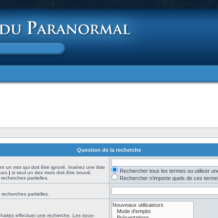
Question de la recherche
t un mot qui doit être ignoré. Insérez une liste
Rechercher tous les termes ou utiliser 
nues
|
si seul un des mots doit être trouvé.
 recherches partielles.
Rechercher n’importe quels de ces terme
 recherches partielles.
haitez effectuer une recherche. Les sous-