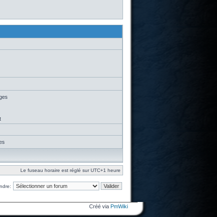
ages
t
es
Le fuseau horaire est réglé sur UTC+1 heure
ndre:
Créé via
PmWiki