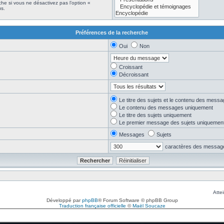
he si vous ne désactivez pas l’option «
s.
Préférences de la recherche
Oui
Non
Croissant
Décroissant
Le titre des sujets et le contenu des mess
Le contenu des messages uniquement
Le titre des sujets uniquement
Le premier message des sujets uniquemen
Messages
Sujets
caractères des messag
Attei
Développé par
phpBB
® Forum Software © phpBB Group
Traduction française officielle
©
Maël Soucaze