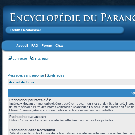
Forum
/ Rechercher
Accueil
FAQ
Forum
Chat
Connexion
Inscription
Messages sans réponse
|
Sujets actifs
Accueil du forum
Qu
Rechercher par mots-clés:
Insérez
+
devant un mot qui doit être trouvé et
-
devant un mot qui doit être ignoré. Insére
de mots séparés entre des barres verticales discontinues
|
si seul un des mots doit être tr
Utilisez * comme joker si vous souhaitez effectuer des recherches partielles.
Rechercher par auteur:
Utilisez * comme joker si vous souhaitez effectuer des recherches partielles.
Rechercher dans les forums:
Sélectionnez le ou les forums dans lesquels vous souhaitez effectuer une recherche. Les