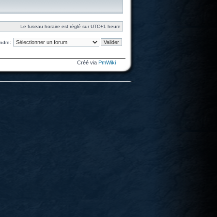
Le fuseau horaire est réglé sur UTC+1 heure
ndre:
Créé via
PmWiki