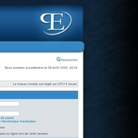
Rechercher
Nous sommes actuellement le 08 Août 2026, 18:31
Le fuseau horaire est réglé sur UTC+1 heure
t de passe
 électronique d’activation
moi
tut en ligne lors de cette session