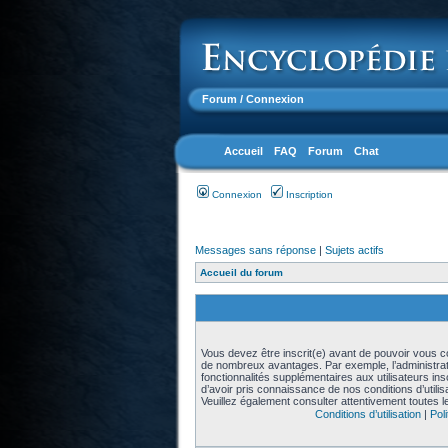
Forum
/ Connexion
Accueil
FAQ
Forum
Chat
Connexion
Inscription
Messages sans réponse
|
Sujets actifs
Accueil du forum
Vous devez être inscrit(e) avant de pouvoir vous con
de nombreux avantages. Par exemple, l’administra
fonctionnalités supplémentaires aux utilisateurs in
d’avoir pris connaissance de nos conditions d’utilisat
Veuillez également consulter attentivement toutes l
Conditions d’utilisation
|
Poli