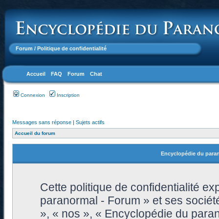
Forum
/ Politique de confidentialité
Accueil
FAQ
Forum
Chat
Connexion
Inscription
Messages sans réponse
|
Sujets actifs
Accueil du forum
Encyclopédie du parano
Cette politique de confidentialité 
paranormal - Forum » et ses sociétés
», « nos », « Encyclopédie du paran