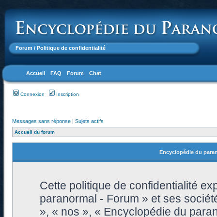
Forum
/ Politique de confidentialité
Accueil
FAQ
Forum
Chat
Connexion
Inscription
Messages sans réponse
|
Sujets actifs
Accueil du forum
Encyclopédie du parano
Cette politique de confidentialité 
paranormal - Forum » et ses sociétés
», « nos », « Encyclopédie du paran