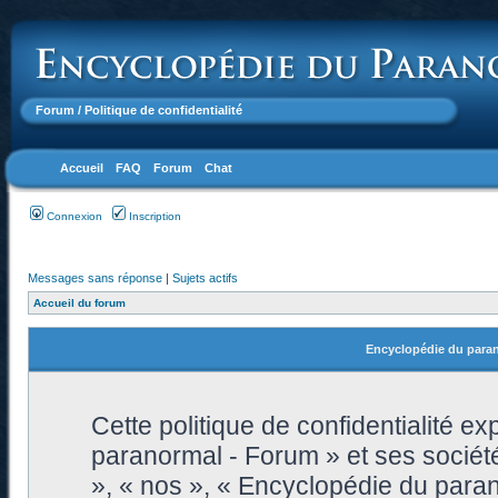
Forum
/ Politique de confidentialité
Accueil
FAQ
Forum
Chat
Connexion
Inscription
Messages sans réponse
|
Sujets actifs
Accueil du forum
Encyclopédie du parano
Cette politique de confidentialité 
paranormal - Forum » et ses sociétés
», « nos », « Encyclopédie du paran