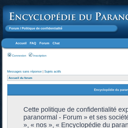
Forum
/ Politique de confidentialité
Accueil
FAQ
Forum
Chat
Connexion
Inscription
Messages sans réponse
|
Sujets actifs
Accueil du forum
Encyclopédie du parano
Cette politique de confidentialité 
paranormal - Forum » et ses sociétés
», « nos », « Encyclopédie du paran