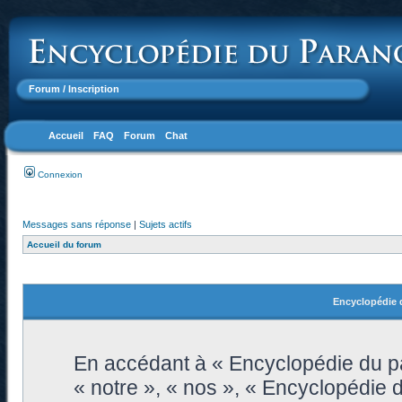
Forum
/ Inscription
Accueil
FAQ
Forum
Chat
Connexion
Messages sans réponse
|
Sujets actifs
Accueil du forum
Encyclopédie d
En accédant à « Encyclopédie du pa
« notre », « nos », « Encyclopédie 