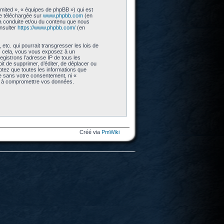
imited », « équipes de phpBB ») qui est
re téléchargée sur
www.phpbb.com
(en
 la conduite et/ou du contenu que nous
nsulter
https://www.phpbb.com/
(en
tc. qui pourrait transgresser les lois de
as cela, vous vous exposez à un
gistrons l’adresse IP de tous les
t de supprimer, d’éditer, de déplacer ou
eptez que toutes les informations que
ie sans votre consentement, ni «
nt à compromettre vos données.
Créé via
PmWiki