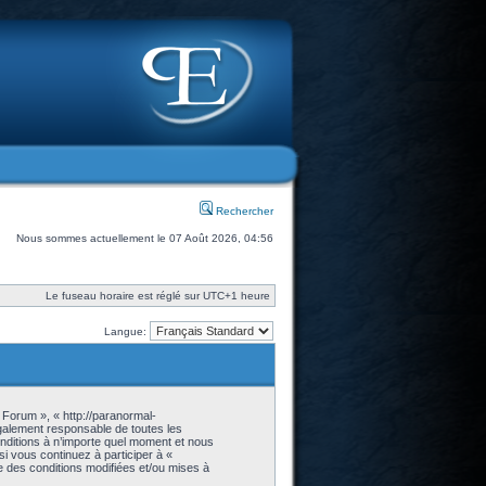
Rechercher
Nous sommes actuellement le 07 Août 2026, 04:56
Le fuseau horaire est réglé sur UTC+1 heure
Langue:
 Forum », « http://paranormal-
galement responsable de toutes les
onditions à n’importe quel moment et nous
i vous continuez à participer à «
 des conditions modifiées et/ou mises à