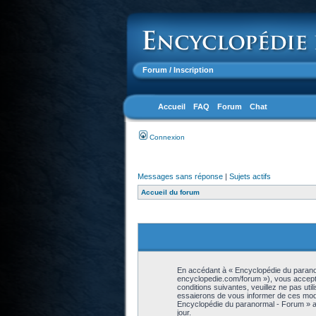
Forum
/ Inscription
Accueil
FAQ
Forum
Chat
Connexion
Messages sans réponse
|
Sujets actifs
Accueil du forum
En accédant à « Encyclopédie du paranor
encyclopedie.com/forum »), vous accepte
conditions suivantes, veuillez ne pas ut
essaierons de vous informer de ces modif
Encyclopédie du paranormal - Forum » ap
jour.