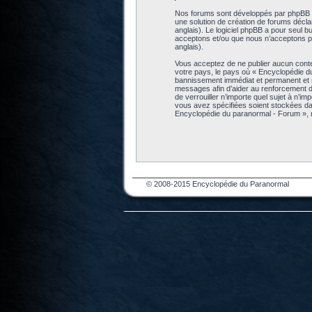
Nos forums sont développés par phpBB (dé
une solution de création de forums décl
anglais). Le logiciel phpBB a pour seul b
acceptons et/ou que nous n’acceptons pa
anglais).
Vous acceptez de ne publier aucun conten
votre pays, le pays où « Encyclopédie d
bannissement immédiat et permanent et no
messages afin d’aider au renforcement de
de verrouiller n’importe quel sujet à n’i
vous avez spécifiées soient stockées da
Encyclopédie du paranormal - Forum », 
© 2008-2015 Encyclopédie du Paranormal