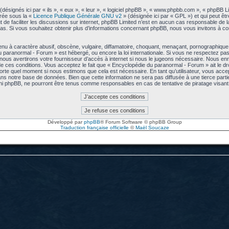
signés ici par « ils », « eux », « leur », « logiciel phpBB », « www.phpbb.com », « phpBB L
arée sous la «
Licence Publique Générale GNU v2
» (désignée ici par « GPL ») et qui peut êt
ut de faciliter les discussions sur internet, phpBB Limited n’est en aucun cas responsable de
s. Si vous souhaitez obtenir plus d’informations concernant phpBB, nous vous invitons à co
u à caractère abusif, obscène, vulgaire, diffamatoire, choquant, menaçant, pornographique, e
u paranormal - Forum » est hébergé, ou encore la loi internationale. Si vous ne respectez p
us avertirons votre fournisseur d’accès à internet si nous le jugeons nécessaire. Nous enre
 ces conditions. Vous acceptez le fait que « Encyclopédie du paranormal - Forum » ait le droi
mporte quel moment si nous estimons que cela est nécessaire. En tant qu’utilisateur, vous acc
ns notre base de données. Bien que cette information ne sera pas diffusée à une tierce part
ni phpBB, ne pourront être tenus comme responsables en cas de tentative de piratage visa
Développé par
phpBB
® Forum Software © phpBB Group
Traduction française officielle
©
Maël Soucaze