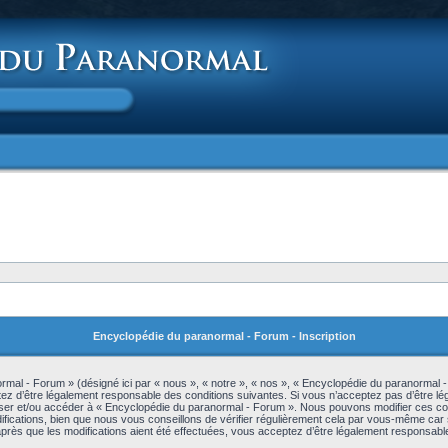
Encyclopédie du paranormal - Forum - Inscription
mal - Forum » (désigné ici par « nous », « notre », « nos », « Encyclopédie du paranormal -
z d’être légalement responsable des conditions suivantes. Si vous n’acceptez pas d’être lé
iliser et/ou accéder à « Encyclopédie du paranormal - Forum ». Nous pouvons modifier ces c
ications, bien que nous vous conseillons de vérifier régulièrement cela par vous-même car s
rès que les modifications aient été effectuées, vous acceptez d’être légalement responsable