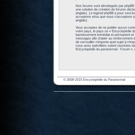
Nos forums sont développés par phpBB (dé
une solution de création de forums décl
anglais). Le logiciel phpBB a pour seul b
acceptons et/ou que nous n’acceptons pa
anglais).
Vous acceptez de ne publier aucun conten
votre pays, le pays où « Encyclopédie d
bannissement immédiat et permanent et no
messages afin d’aider au renforcement de
de verrouiller n’importe quel sujet à n’i
vous avez spécifiées soient stockées da
Encyclopédie du paranormal - Forum », 
© 2008-2015 Encyclopédie du Paranormal