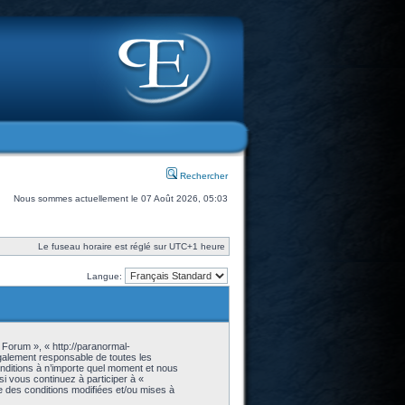
Rechercher
Nous sommes actuellement le 07 Août 2026, 05:03
Le fuseau horaire est réglé sur UTC+1 heure
Langue:
 Forum », « http://paranormal-
galement responsable de toutes les
onditions à n’importe quel moment et nous
i vous continuez à participer à «
 des conditions modifiées et/ou mises à