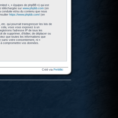
imited », « équipes de phpBB ») qui est
re téléchargée sur
www.phpbb.com
(en
 la conduite et/ou du contenu que nous
nsulter
https://www.phpbb.com/
(en
tc. qui pourrait transgresser les lois de
as cela, vous vous exposez à un
gistrons l’adresse IP de tous les
t de supprimer, d’éditer, de déplacer ou
eptez que toutes les informations que
ie sans votre consentement, ni «
nt à compromettre vos données.
Créé via
PmWiki