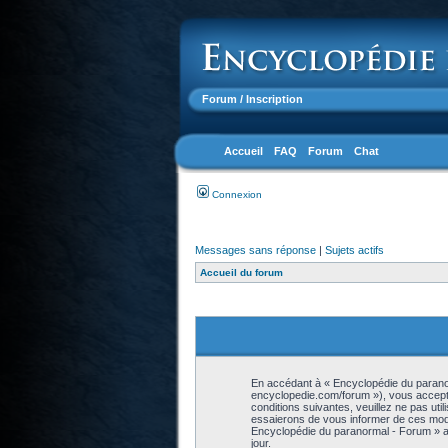
Forum
/ Inscription
Accueil
FAQ
Forum
Chat
Connexion
Messages sans réponse
|
Sujets actifs
Accueil du forum
En accédant à « Encyclopédie du paranor
encyclopedie.com/forum »), vous accepte
conditions suivantes, veuillez ne pas ut
essaierons de vous informer de ces modif
Encyclopédie du paranormal - Forum » ap
jour.