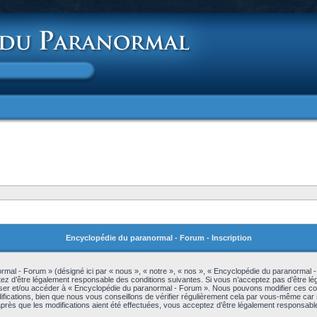
Encyclopédie du paranormal - Forum - Inscription
mal - Forum » (désigné ici par « nous », « notre », « nos », « Encyclopédie du paranormal -
z d’être légalement responsable des conditions suivantes. Si vous n’acceptez pas d’être lé
iliser et/ou accéder à « Encyclopédie du paranormal - Forum ». Nous pouvons modifier ces c
ications, bien que nous vous conseillons de vérifier régulièrement cela par vous-même car s
rès que les modifications aient été effectuées, vous acceptez d’être légalement responsable