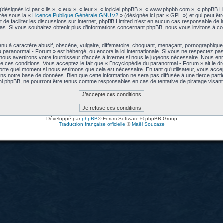
signés ici par « ils », « eux », « leur », « logiciel phpBB », « www.phpbb.com », « phpBB L
arée sous la «
Licence Publique Générale GNU v2
» (désignée ici par « GPL ») et qui peut êt
ut de faciliter les discussions sur internet, phpBB Limited n’est en aucun cas responsable de
s. Si vous souhaitez obtenir plus d’informations concernant phpBB, nous vous invitons à co
u à caractère abusif, obscène, vulgaire, diffamatoire, choquant, menaçant, pornographique, e
u paranormal - Forum » est hébergé, ou encore la loi internationale. Si vous ne respectez p
us avertirons votre fournisseur d’accès à internet si nous le jugeons nécessaire. Nous enre
 ces conditions. Vous acceptez le fait que « Encyclopédie du paranormal - Forum » ait le droi
mporte quel moment si nous estimons que cela est nécessaire. En tant qu’utilisateur, vous acc
ns notre base de données. Bien que cette information ne sera pas diffusée à une tierce part
ni phpBB, ne pourront être tenus comme responsables en cas de tentative de piratage visa
Développé par
phpBB
® Forum Software © phpBB Group
Traduction française officielle
©
Maël Soucaze