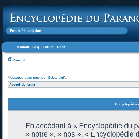
Forum
/ Inscription
Accueil
FAQ
Forum
Chat
Connexion
Messages sans réponse
|
Sujets actifs
Accueil du forum
Encyclopédie d
En accédant à « Encyclopédie du pa
« notre », « nos », « Encyclopédie 