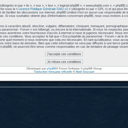
signés ici par « ils », « eux », « leur », « logiciel phpBB », « www.phpbb.com », « phpBB L
arée sous la «
Licence Publique Générale GNU v2
» (désignée ici par « GPL ») et qui peut êt
ut de faciliter les discussions sur internet, phpBB Limited n’est en aucun cas responsable de
s. Si vous souhaitez obtenir plus d’informations concernant phpBB, nous vous invitons à co
u à caractère abusif, obscène, vulgaire, diffamatoire, choquant, menaçant, pornographique, e
u paranormal - Forum » est hébergé, ou encore la loi internationale. Si vous ne respectez p
us avertirons votre fournisseur d’accès à internet si nous le jugeons nécessaire. Nous enre
 ces conditions. Vous acceptez le fait que « Encyclopédie du paranormal - Forum » ait le droi
mporte quel moment si nous estimons que cela est nécessaire. En tant qu’utilisateur, vous acc
ns notre base de données. Bien que cette information ne sera pas diffusée à une tierce part
ni phpBB, ne pourront être tenus comme responsables en cas de tentative de piratage visa
Développé par
phpBB
® Forum Software © phpBB Group
Traduction française officielle
©
Maël Soucaze