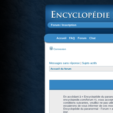
Forum
/ Inscription
Accueil
FAQ
Forum
Chat
Connexion
Messages sans réponse
|
Sujets actifs
Accueil du forum
En accédant à « Encyclopédie du paranor
encyclopedie.com/forum »), vous accepte
conditions suivantes, veuillez ne pas ut
essaierons de vous informer de ces modif
Encyclopédie du paranormal - Forum » ap
jour.