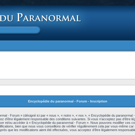
Encyclopédie du paranormal - Forum - Inscription
mal - Forum » (désigné ici par « nous », « notre », « nos », « Encyclopédie du paranormal -
z d’être légalement responsable des conditions suivantes. Si vous n’acceptez pas d’être lé
iliser et/ou accéder à « Encyclopédie du paranormal - Forum ». Nous pouvons modifier ces c
ications, bien que nous vous conseillons de vérifier régulièrement cela par vous-même car s
rès que les modifications aient été effectuées, vous acceptez d’être légalement responsable