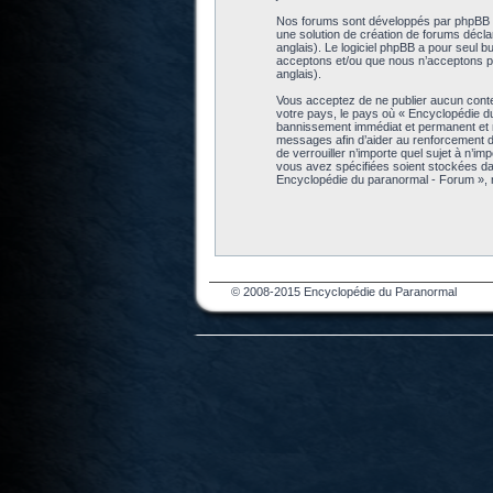
Nos forums sont développés par phpBB (dé
une solution de création de forums décl
anglais). Le logiciel phpBB a pour seul b
acceptons et/ou que nous n’acceptons pa
anglais).
Vous acceptez de ne publier aucun conten
votre pays, le pays où « Encyclopédie d
bannissement immédiat et permanent et no
messages afin d’aider au renforcement de
de verrouiller n’importe quel sujet à n’i
vous avez spécifiées soient stockées da
Encyclopédie du paranormal - Forum », 
© 2008-2015 Encyclopédie du Paranormal