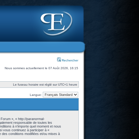
Rechercher
Nous sommes actuellement le 07 Août 2026, 16:15
Le fuseau horaire est réglé sur UTC+1 heure
Langue:
 Forum », « http://paranormal-
galement responsable de toutes les
onditions à n’importe quel moment et nous
i vous continuez à participer à «
 des conditions modifiées et/ou mises à