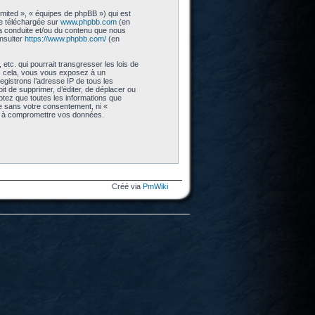
imited », « équipes de phpBB ») qui est
re téléchargée sur
www.phpbb.com
(en
 la conduite et/ou du contenu que nous
nsulter
https://www.phpbb.com/
(en
tc. qui pourrait transgresser les lois de
as cela, vous vous exposez à un
gistrons l’adresse IP de tous les
t de supprimer, d’éditer, de déplacer ou
eptez que toutes les informations que
ie sans votre consentement, ni «
nt à compromettre vos données.
Créé via
PmWiki