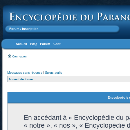
Forum
/ Inscription
Accueil
FAQ
Forum
Chat
Connexion
Messages sans réponse
|
Sujets actifs
Accueil du forum
Encyclopédie d
En accédant à « Encyclopédie du pa
« notre », « nos », « Encyclopédie 