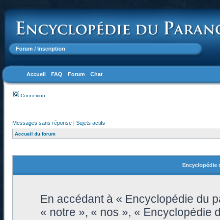
Forum
/ Inscription
Accueil
FAQ
Forum
Chat
Connexion
Messages sans réponse
|
Sujets actifs
Accueil du forum
Encyclopédie d
En accédant à « Encyclopédie du pa
« notre », « nos », « Encyclopédie 