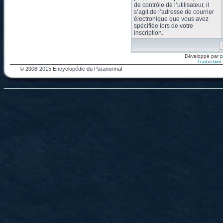
de contrôle de l’utilisateur, il
s’agit de l’adresse de courrier
électronique que vous avez
spécifiée lors de votre
inscription.
Développé par
Traduction f
© 2008-2015 Encyclopédie du Paranormal