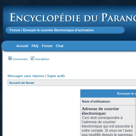
Forum
/ Envoyer le courrier électronique d’activation
Accueil
FAQ
Forum
Chat
Connexion
Inscription
Messages sans réponse
|
Sujets actifs
Accueil du forum
Envoyer le 
Nom d’utilisateur:
Adresse de courrier
électronique:
Ceci doit correspondre à
l’adresse de courrier
électronique qui est associée à
votre compte. Si vous ne l’avez
pas modifié depuis le panneau