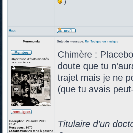
)
Haut
Metronomia
Sujet du message:
Re: Topique en musique
Chimère : Placebo
Objecteuse d'états modifiés
de conscience
doute que tu n'aur
trajet mais je ne p
(que tu avais peut-
______________
Titulaire d'un doc
Inscription:
28 Juillet 2012,
23:41
Messages:
3675
Localisation:
Au fond à gauche