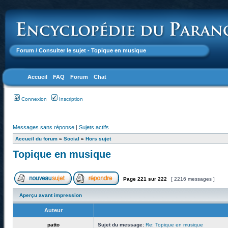
Forum
/ Consulter le sujet - Topique en musique
Accueil
FAQ
Forum
Chat
Connexion
Inscription
Messages sans réponse
|
Sujets actifs
Accueil du forum
»
Social
»
Hors sujet
Topique en musique
Page
221
sur
222
[ 2216 messages ]
Aperçu avant impression
Auteur
patto
Sujet du message:
Re: Topique en musique