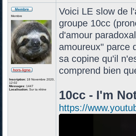
Voici LE slow de l
Membre
groupe 10cc (pron
d'amour paradoxale
amoureux" parce q
sa copine qu'il n'
comprend bien que 
Inscription:
18 Novembre 2020,
12:02
Messages:
1447
Localisation:
Sur ta rétine
10cc - I'm No
https://www.yout