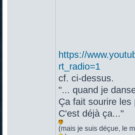
https://www.yout
rt_radio=1
cf. ci-dessus.
"... quand je dan
Ça fait sourire le
C'est déjà ça..."
(mais je suis déçue, le 