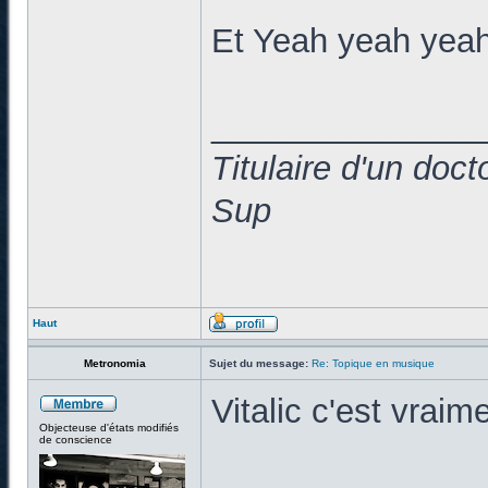
Et Yeah yeah yeah
______________
Titulaire d'un doc
Sup
Haut
Metronomia
Sujet du message:
Re: Topique en musique
Vitalic c'est vraim
Objecteuse d'états modifiés
de conscience