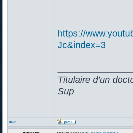
https://www.yout
Jc&index=3
______________
Titulaire d'un doc
Sup
Haut
Metronomia
Sujet du message:
Re: Topique en musique