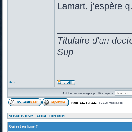
Lamart, j'espère 
______________
Titulaire d'un doc
Sup
Haut
Afficher les messages publiés depuis:
Page
221
sur
222
[ 2216 messages ]
Accueil du forum
»
Social
»
Hors sujet
Qui est en ligne ?