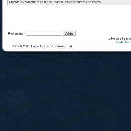
Utilisateurs parcourant ce forum : Aucun utilisateur inscrit et 6 invités
Rechercher:
Développé par
Traduction f
© 2008-2015 Encyclopédie du Paranormal