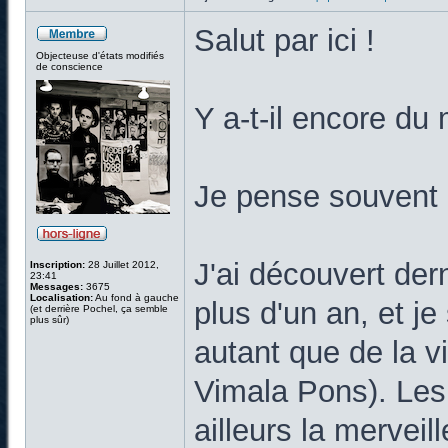
Salut par ici !
Objecteuse d'états modifiés
de conscience
Y a-t-il encore d
Je pense souvent 
J'ai découvert de
Inscription:
28 Juillet 2012,
23:41
Messages:
3675
Localisation:
Au fond à gauche
plus d'un an, et j
(et derrière Pochel, ça semble
plus sûr)
autant que de la v
Vimala Pons). Les 
ailleurs la merve