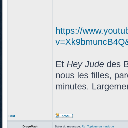
https://www.yout
v=Xk9bmuncB4Q&l
Et
Hey Jude
des Be
nous les filles, pa
minutes. Largemen
Haut
DragoMath
Sujet du message:
Re: Topique en musique