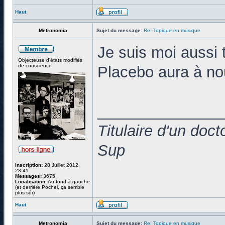
Haut
Metronomia
Sujet du message:
Re: Topique en musique
Je suis moi aussi 
Objecteuse d'états modifiés
de conscience
Placebo aura à no
______________
Titulaire d'un doc
Sup
Inscription:
28 Juillet 2012,
23:41
Messages:
3675
Localisation:
Au fond à gauche
(et derrière Pochel, ça semble
plus sûr)
Haut
Metronomia
Sujet du message:
Re: Topique en musique