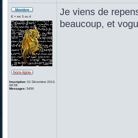
Je viens de repen
E = mc 3 ou 4
beaucoup, et vogue
Inscription:
01 Décembre 2013,
09:58
Messages:
5450