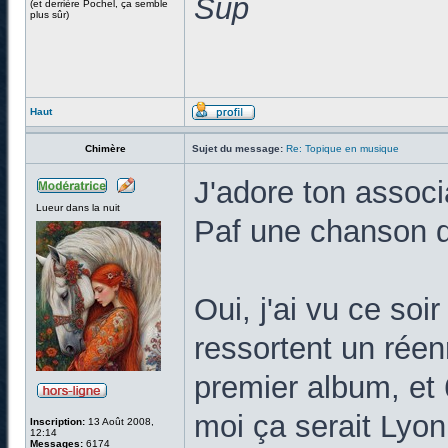
Sup
(et derrière Pochel, ça semble
plus sûr)
Haut
Chimère
Sujet du message:
Re: Topique en musique
J'adore ton associ
Lueur dans la nuit
Paf une chanson d
Oui, j'ai vu ce soi
ressortent un réen
premier album, et 
moi ça serait Lyon
Inscription:
13 Août 2008,
12:14
Messages:
6174