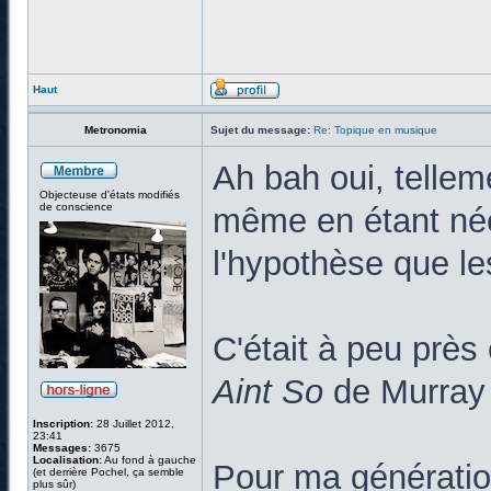
Haut
Metronomia
Sujet du message:
Re: Topique en musique
Ah bah oui, tellem
Objecteuse d'états modifiés
de conscience
même en étant née 
l'hypothèse que le
C'était à peu prè
Aint So
de Murray
Inscription:
28 Juillet 2012,
23:41
Messages:
3675
Localisation:
Au fond à gauche
Pour ma génération
(et derrière Pochel, ça semble
plus sûr)