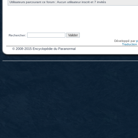
Utilisateurs parcourant ce forum : Aucun utilisateur inscrit et 7 invités
Rechercher:
Développé par
Traduction f
© 2008-2015 Encyclopédie du Paranormal