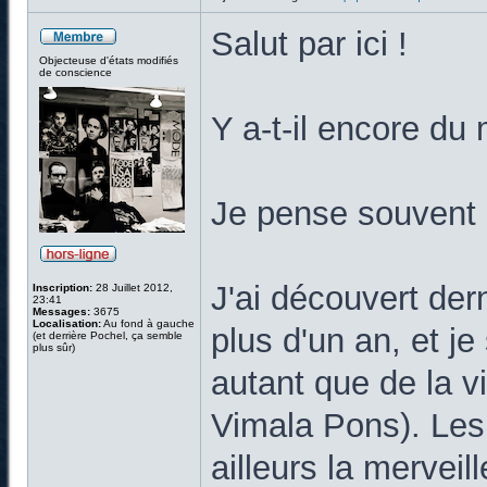
Salut par ici !
Objecteuse d'états modifiés
de conscience
Y a-t-il encore d
Je pense souvent 
J'ai découvert de
Inscription:
28 Juillet 2012,
23:41
Messages:
3675
Localisation:
Au fond à gauche
plus d'un an, et j
(et derrière Pochel, ça semble
plus sûr)
autant que de la v
Vimala Pons). Les 
ailleurs la merve