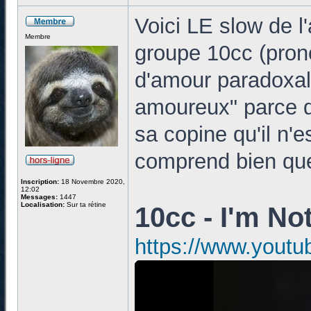
Voici LE slow de l
Membre
groupe 10cc (pron
d'amour paradoxale
amoureux" parce q
sa copine qu'il n'
comprend bien que 
Inscription:
18 Novembre 2020,
12:02
Messages:
1447
Localisation:
Sur ta rétine
10cc - I'm No
https://www.yout