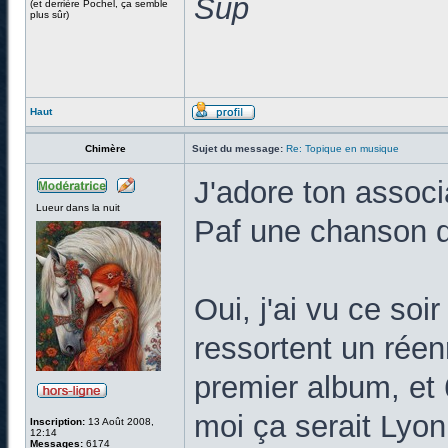
Sup
(et derrière Pochel, ça semble
plus sûr)
Haut
Chimère
Sujet du message:
Re: Topique en musique
J'adore ton associ
Lueur dans la nuit
Paf une chanson d
Oui, j'ai vu ce soi
ressortent un réen
premier album, et 
moi ça serait Lyon
Inscription:
13 Août 2008,
12:14
Messages:
6174