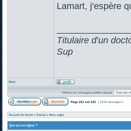
Lamart, j'espère 
______________
Titulaire d'un doc
Sup
Haut
Afficher les messages publiés depuis:
Page
221
sur
222
[ 2216 messages ]
Accueil du forum
»
Social
»
Hors sujet
Qui est en ligne ?