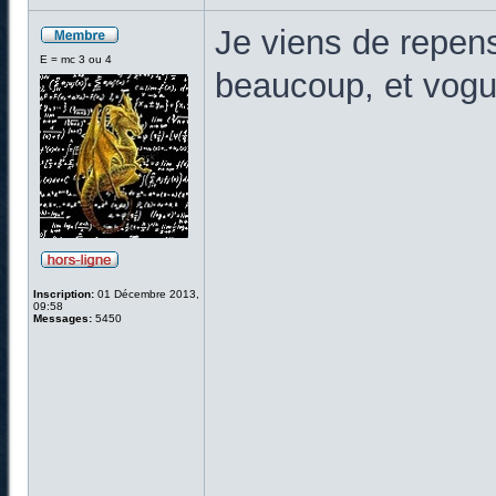
Je viens de repen
E = mc 3 ou 4
beaucoup, et vogue
Inscription:
01 Décembre 2013,
09:58
Messages:
5450