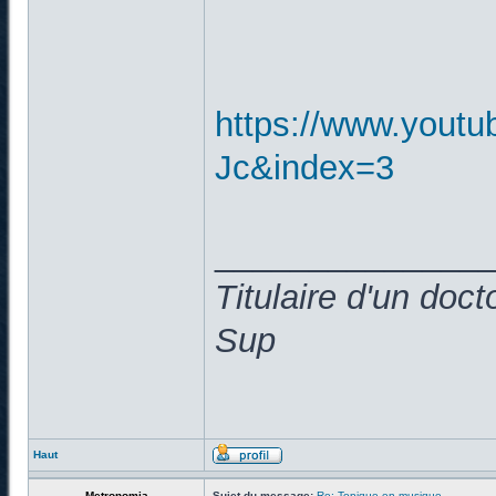
https://www.yout
Jc&index=3
______________
Titulaire d'un doc
Sup
Haut
Metronomia
Sujet du message:
Re: Topique en musique