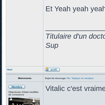
Et Yeah yeah yeah
______________
Titulaire d'un doc
Sup
Haut
Metronomia
Sujet du message:
Re: Topique en musique
Vitalic c'est vraim
Objecteuse d'états modifiés
de conscience