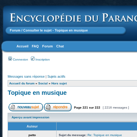
Forum
/ Consulter le sujet - Topique en musique
Accueil
FAQ
Forum
Chat
Connexion
Inscription
Messages sans réponse
|
Sujets actifs
Accueil du forum
»
Social
»
Hors sujet
Topique en musique
Page
221
sur
222
[ 2216 messages ]
Aperçu avant impression
Auteur
patto
Sujet du message:
Re: Topique en musique