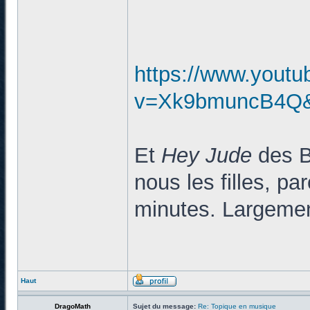
https://www.yout
v=Xk9bmuncB4Q&l
Et
Hey Jude
des Be
nous les filles, pa
minutes. Largemen
Haut
DragoMath
Sujet du message:
Re: Topique en musique