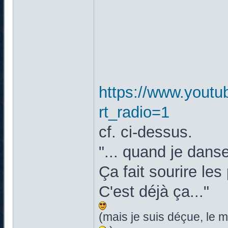
https://www.yout
rt_radio=1
cf. ci-dessus.
"... quand je dan
Ça fait sourire le
C'est déjà ça..."
(mais je suis déçue, le 