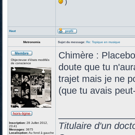
)
Haut
Metronomia
Sujet du message:
Re: Topique en musique
Chimère : Placebo
Objecteuse d'états modifiés
de conscience
doute que tu n'aur
trajet mais je ne p
(que tu avais peut-
______________
Titulaire d'un doc
Inscription:
28 Juillet 2012,
23:41
Messages:
3675
Localisation:
Au fond à gauche