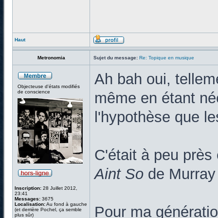
Haut
Metronomia
Sujet du message:
Re: Topique en musique
Ah bah oui, tellem
Objecteuse d'états modifiés
de conscience
même en étant née 
l'hypothèse que le
C'était à peu prè
Aint So
de Murray
Inscription:
28 Juillet 2012,
23:41
Messages:
3675
Localisation:
Au fond à gauche
Pour ma génération
(et derrière Pochel, ça semble
plus sûr)