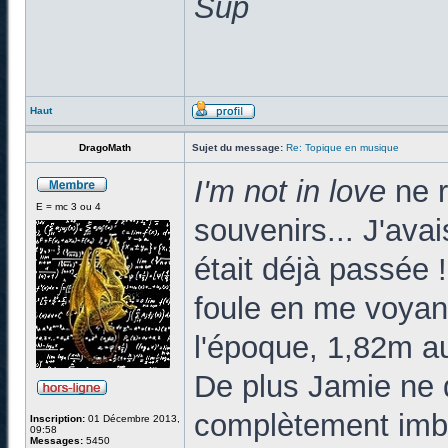
Sup
Haut
DragoMath
Sujet du message:
Re: Topique en musique
I'm not in love
ne 
E = mc 3 ou 4
souvenirs... J'ava
était déjà passée 
foule en me voyan
l'époque, 1,82m au
De plus Jamie ne 
complètement imbib
Inscription:
01 Décembre 2013,
09:58
Messages:
5450