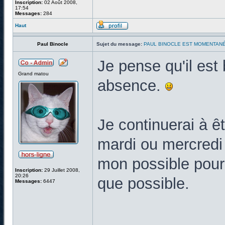
Inscription:
02 Août 2008,
17:54
Messages:
284
Haut
Paul Binocle
Sujet du message:
PAUL BINOCLE EST MOMENTAN
Je pense qu'il est
Grand matou
absence.
Je continuerai à ê
mardi ou mercredi 
mon possible pour 
Inscription:
29 Juillet 2008,
20:26
que possible.
Messages:
6447
______________