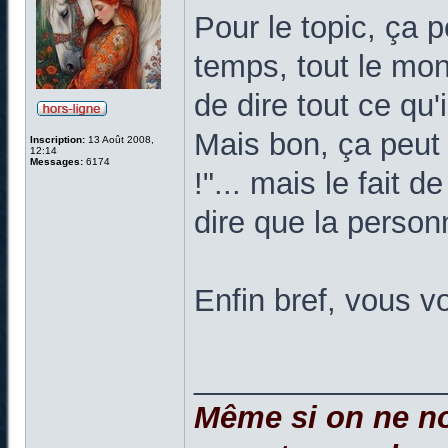
Pour le topic, ça
temps, tout le mo
de dire tout ce qu'il
Mais bon, ça peut 
Inscription:
13 Août 2008,
12:14
Messages:
6174
!"... mais le fait 
dire que la personn
Enfin bref, vous v
______________
Même si on ne no