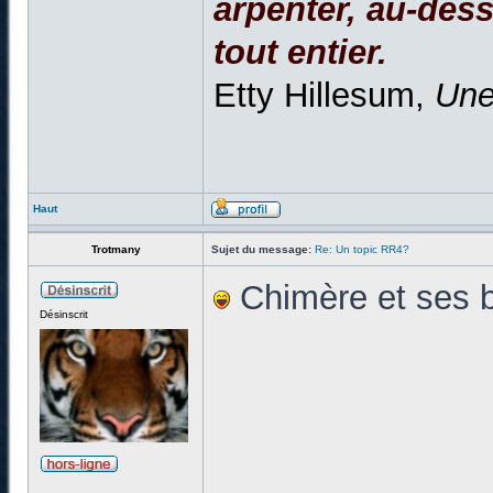
arpenter, au-dessu
tout entier.
Etty Hillesum,
Une
Haut
Trotmany
Sujet du message:
Re: Un topic RR4?
Chimère et ses b
Désinscrit