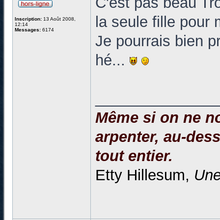
C'est pas beau Tro
la seule fille pour
Inscription:
13 Août 2008,
12:14
Messages:
6174
Je pourrais bien 
hé...
______________
Même si on ne no
arpenter, au-dessu
tout entier.
Etty Hillesum,
Une