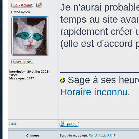
Je n'aurai probab
Grand matou
temps au site avan
rapidement créer u
(elle est d'accord 
______________
Inscription:
29 Juillet 2008,
20:26
Sage à ses heures
Messages:
6447
Horaire inconnu.
Haut
Chimère
Sujet du message:
Re: Un topic RR4?