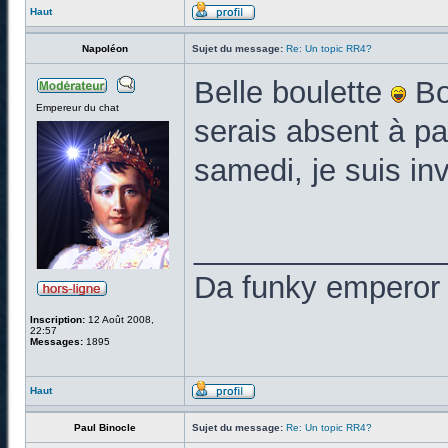
Haut
Napoléon
Sujet du message:
Re: Un topic RR4?
Belle boulette
Bo
Empereur du chat
serais absent à pa
samedi, je suis i
______________
Da funky emperor 
Inscription:
12 Août 2008,
22:57
Messages:
1895
Haut
Paul Binocle
Sujet du message:
Re: Un topic RR4?