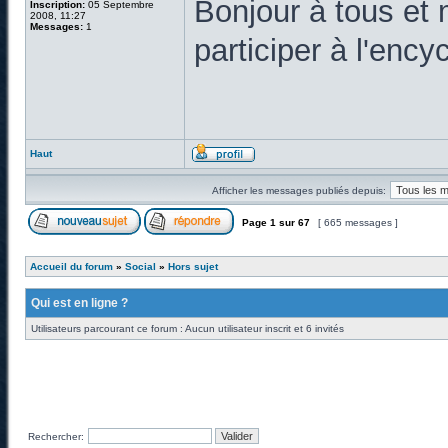
Bonjour à tous et 
Inscription:
05 Septembre
2008, 11:27
Messages:
1
participer à l'enc
Haut
Afficher les messages publiés depuis:
Page
1
sur
67
[ 665 messages ]
Accueil du forum
»
Social
»
Hors sujet
Qui est en ligne ?
Utilisateurs parcourant ce forum : Aucun utilisateur inscrit et 6 invités
Rechercher: