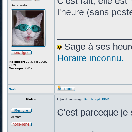
C'est fait, elle e
Grand matou
l'heure (sans poste
______________
Sage à ses heures
Horaire inconnu.
Inscription:
29 Juillet 2008,
20:26
Messages:
6447
Haut
Mielkie
Sujet du message:
Re: Un topic RR4?
C'est parceque je 
Membre