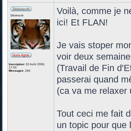
Voilà, comme je ne
Désinscrit
ici! Et FLAN!
Je vais stoper mon
voir deux semaines
Inscription:
02 Août 2008,
(Travail de Fin d'
17:54
Messages:
284
passerai quand m
(ca va me relaxe
Tout ceci me fait d
un topic pour que