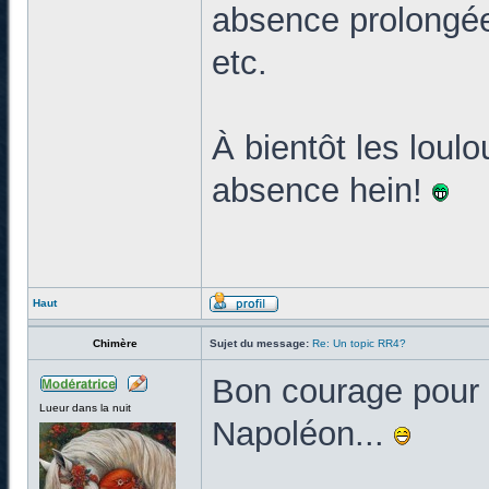
absence prolongée
etc.
À bientôt les loul
absence hein!
Haut
Chimère
Sujet du message:
Re: Un topic RR4?
Bon courage pour t
Lueur dans la nuit
Napoléon...