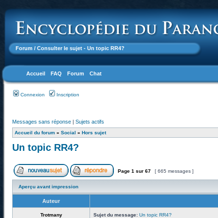
Forum
/ Consulter le sujet - Un topic RR4?
Accueil
FAQ
Forum
Chat
Connexion
Inscription
Messages sans réponse
|
Sujets actifs
Accueil du forum
»
Social
»
Hors sujet
Un topic RR4?
Page
1
sur
67
[ 665 messages ]
Aperçu avant impression
Auteur
Trotmany
Sujet du message:
Un topic RR4?