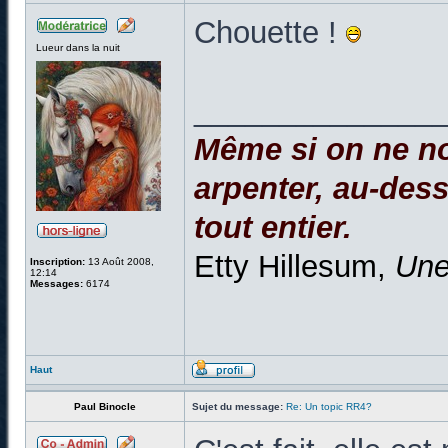
Chouette !
Lueur dans la nuit
______________
Même si on ne no
arpenter, au-dessu
tout entier.
Etty Hillesum,
Une
Inscription:
13 Août 2008,
12:14
Messages:
6174
Haut
Paul Binocle
Sujet du message:
Re: Un topic RR4?