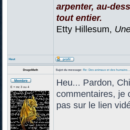
arpenter, au-dessu
tout entier.
Etty Hillesum,
Une
Haut
DragoMath
Sujet du message:
Re: Des animaux et des humains...
Heu... Pardon, Ch
E = mc 3 ou 4
commentaires, je c
pas sur le lien vid