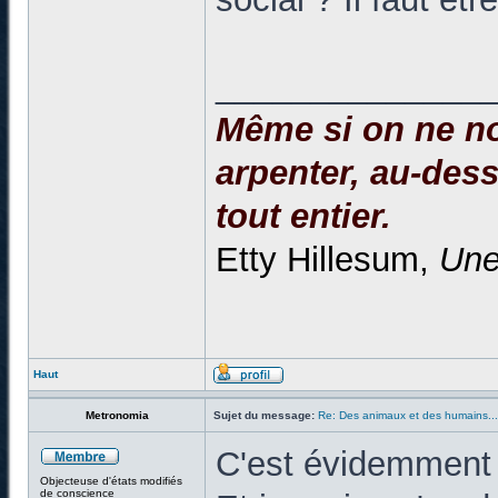
______________
Même si on ne no
arpenter, au-dessu
tout entier.
Etty Hillesum,
Une
Haut
Metronomia
Sujet du message:
Re: Des animaux et des humains...
C'est évidemment 
Objecteuse d'états modifiés
de conscience