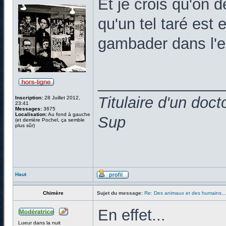
Et je crois qu'on d
qu'un tel taré es
gambader dans l'e
______________
Titulaire d'un doc
Inscription:
28 Juillet 2012,
23:41
Messages:
3675
Localisation:
Au fond à gauche
Sup
(et derrière Pochel, ça semble
plus sûr)
Haut
Chimère
Sujet du message:
Re: Des animaux et des humains...
En effet...
Lueur dans la nuit