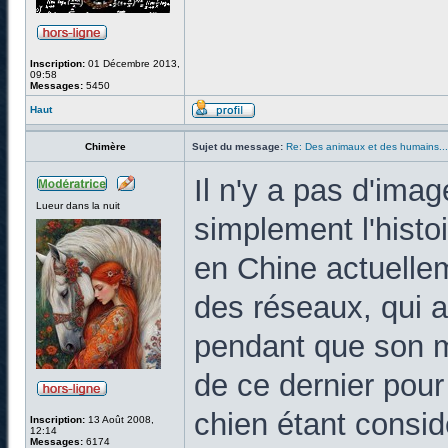
Inscription:
01 Décembre 2013,
09:58
Messages:
5450
Haut
Chimère
Sujet du message:
Re: Des animaux et des humains...
Il n'y a pas d'imag
Lueur dans la nuit
simplement l'histoi
en Chine actuelleme
des réseaux, qui 
pendant que son ma
de ce dernier pour
chien étant consi
Inscription:
13 Août 2008,
12:14
Messages:
6174