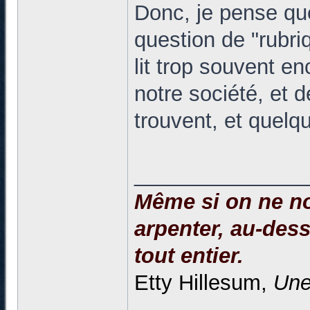
Donc, je pense que
question de "rubr
lit trop souvent e
notre société, et d
trouvent, et quelq
______________
Même si on ne no
arpenter, au-dessu
tout entier.
Etty Hillesum,
Une