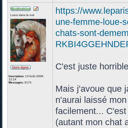
https://www.leparis
Lueur dans la nuit
une-femme-loue-so
chats-sont-dememb
RKBI4GGEHNDEP
C'est juste horrible
Inscription:
13 Août 2008,
12:14
Messages:
6174
Mais j'avoue que j
n'aurai laissé mo
facilement... C'es
(autant mon chat 