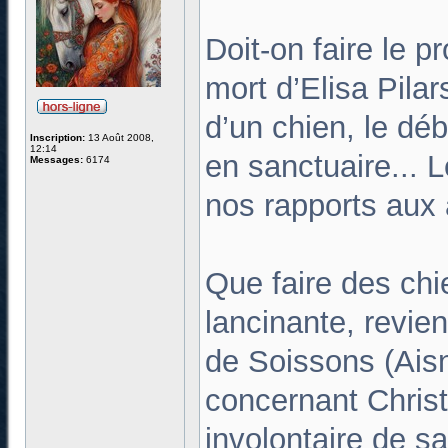
Doit-on faire le 
mort d’Elisa Pila
d’un chien, le dé
Inscription:
13 Août 2008,
12:14
en sanctuaire... 
Messages:
6174
nos rapports aux
Que faire des chi
lancinante, revient
de Soissons (Aisn
concernant Christ
involontaire de s