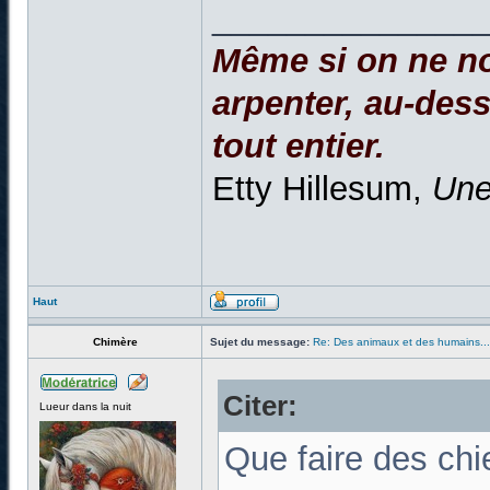
______________
Même si on ne no
arpenter, au-dessu
tout entier.
Etty Hillesum,
Une
Haut
Chimère
Sujet du message:
Re: Des animaux et des humains...
Citer:
Lueur dans la nuit
Que faire des ch