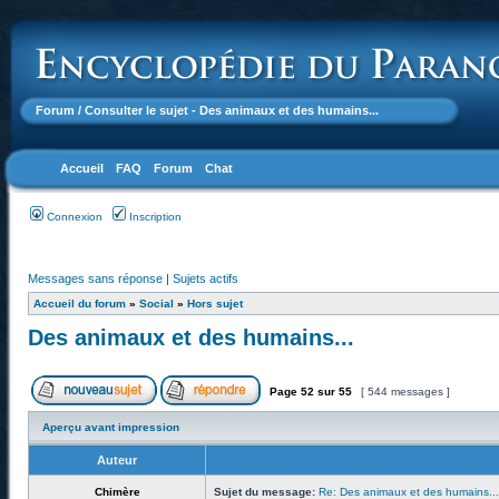
Forum
/ Consulter le sujet - Des animaux et des humains...
Accueil
FAQ
Forum
Chat
Connexion
Inscription
Messages sans réponse
|
Sujets actifs
Accueil du forum
»
Social
»
Hors sujet
Des animaux et des humains...
Page
52
sur
55
[ 544 messages ]
Aperçu avant impression
Auteur
Chimère
Sujet du message:
Re: Des animaux et des humains...