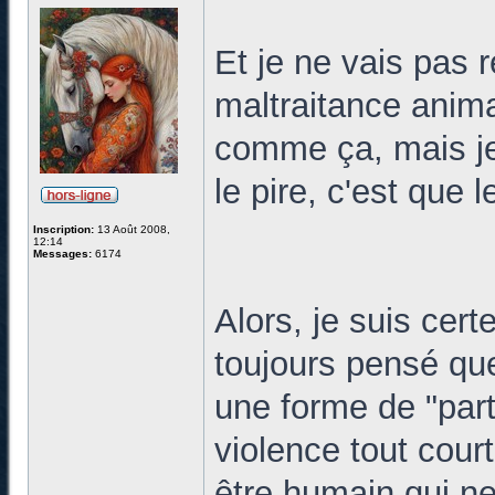
Et je ne vais pas r
maltraitance anima
comme ça, mais je 
le pire, c'est que l
Inscription:
13 Août 2008,
12:14
Messages:
6174
Alors, je suis cert
toujours pensé que
une forme de "part
violence tout cour
être humain qui ne