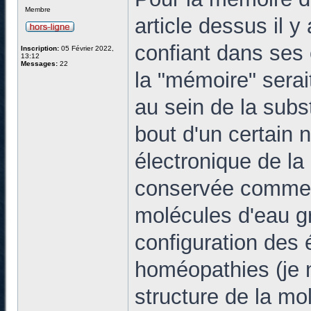
Membre
article dessus il 
confiant dans ses 
Inscription:
05 Février 2022,
13:12
Messages:
22
la "mémoire" serai
au sein de la subs
bout d'un certain n
électronique de l
conservée comme u
molécules d'eau gr
configuration des 
homéopathies (je ne
structure de la mo