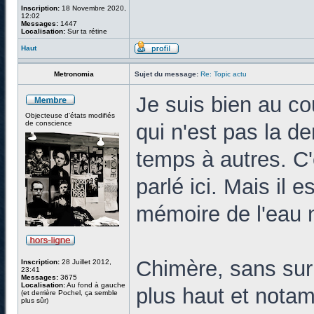
Inscription:
18 Novembre 2020,
12:02
Messages:
1447
Localisation:
Sur ta rétine
Haut
Metronomia
Sujet du message:
Re: Topic actu
Je suis bien au co
Objecteuse d'états modifiés
de conscience
qui n'est pas la d
temps à autres. C
parlé ici. Mais il e
mémoire de l'eau n'
Chimère, sans surpr
Inscription:
28 Juillet 2012,
23:41
Messages:
3675
Localisation:
Au fond à gauche
plus haut et nota
(et derrière Pochel, ça semble
plus sûr)