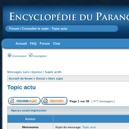
Forum
/ Consulter le sujet - Topic actu
Accueil
FAQ
Forum
Chat
Connexion
Inscription
Messages sans réponse
|
Sujets actifs
Accueil du forum
»
Social
»
Hors sujet
Topic actu
Page
1
sur
38
[ 377 messages ]
Aperçu avant impression
Auteur
Metronomia
Sujet du message:
Topic actu