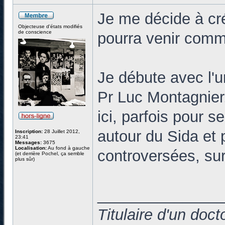
Je me décide à cr
Objecteuse d'états modifiés
de conscience
pourra venir commen
Je débute avec l'u
Pr Luc Montagnier
ici, parfois pour s
autour du Sida et p
Inscription:
28 Juillet 2012,
23:41
Messages:
3675
Localisation:
Au fond à gauche
controversées, sur
(et derrière Pochel, ça semble
plus sûr)
______________
Titulaire d'un doc