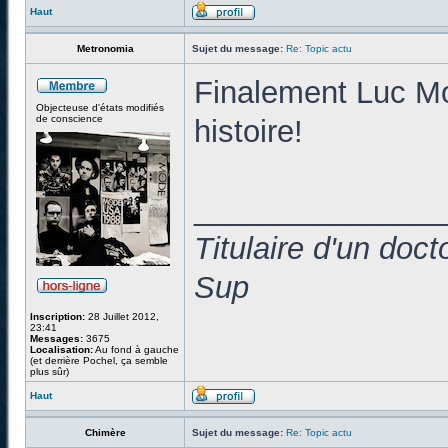
Haut
Metronomia
Sujet du message:
Re: Topic actu
Finalement Luc Mon
Objecteuse d'états modifiés
de conscience
histoire!
______________
Titulaire d'un doc
Sup
Inscription:
28 Juillet 2012,
23:41
Messages:
3675
Localisation:
Au fond à gauche
(et derrière Pochel, ça semble
plus sûr)
Haut
Chimère
Sujet du message:
Re: Topic actu