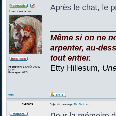
Après le chat, le 
Lueur dans la nuit
______________
Même si on ne no
arpenter, au-dessu
tout entier.
Etty Hillesum,
Une
Inscription:
13 Août 2008,
12:14
Messages:
6174
Haut
Call8855
Sujet du message:
Re: Topic actu
Pour la mémoire de