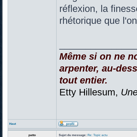
réflexion, la fine
rhétorique que l'o
______________
Même si on ne no
arpenter, au-dessu
tout entier.
Etty Hillesum,
Une
Haut
patto
Sujet du message:
Re: Topic actu