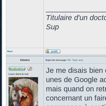
______________
Titulaire d'un doc
Sup
Haut
Chimère
Sujet du message:
Re: Topic actu
Je me disais bien q
Lueur dans la nuit
unes de Google act
mais quand on ret
concernant un fair