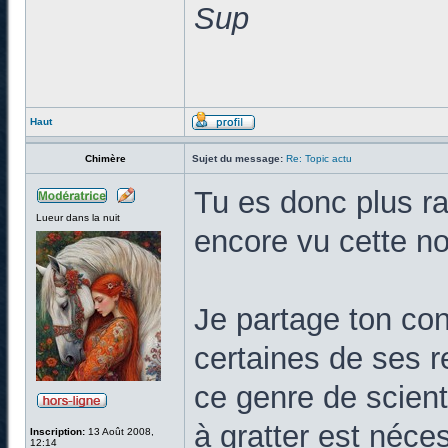
Sup
Haut
Chimère
Sujet du message:
Re: Topic actu
Tu es donc plus ra
Lueur dans la nuit
encore vu cette no
Je partage ton cons
certaines de ses 
ce genre de scient
à gratter est néce
Inscription:
13 Août 2008,
12:14