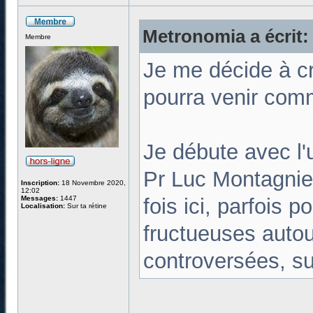
Metronomia a écrit:
Membre
Je me décide à cr
pourra venir comme
Je débute avec l'
Pr Luc Montagnie
Inscription:
18 Novembre 2020,
12:02
Messages:
1447
fois ici, parfois 
Localisation:
Sur ta rétine
fructueuses autour
controversées, su