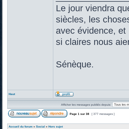
Le jour viendra qu
siècles, les chose
avec évidence, et 
si claires nous ai
Sénèque.
Haut
Afficher les messages publiés depuis:
Page
1
sur
38
[ 377 messages ]
Accueil du forum
»
Social
»
Hors sujet