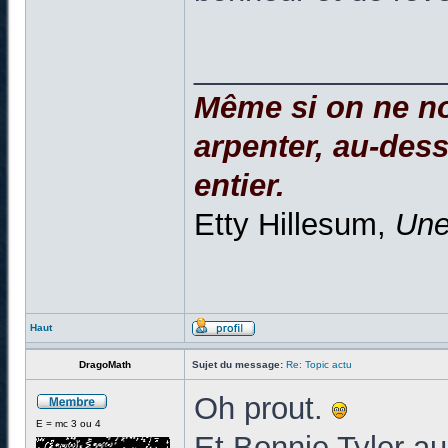
______________
Même si on ne no
arpenter, au-dessu
entier.
Etty Hillesum,
Une
Haut
DragoMath
Sujet du message:
Re: Topic actu
Oh prout.
E = mc 3 ou 4
Et Bonnie Tyler aus