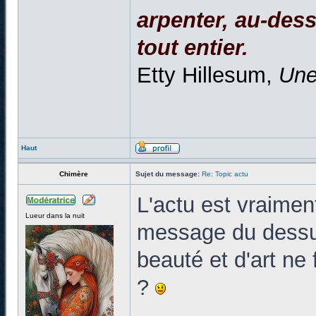
arpenter, au-dessu
tout entier.
Etty Hillesum,
Une
Haut
Chimère
Sujet du message:
Re: Topic actu
L'actu est vraiment
Lueur dans la nuit
message du dessus.
beauté et d'art ne
?