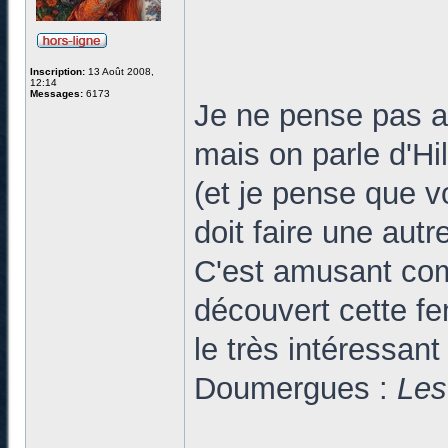
Inscription:
13 Août 2008,
12:14
Messages:
6173
Je ne pense pas avo
mais on parle d'Hi
(et je pense que v
doit faire une autr
C'est amusant com
découvert cette f
le très intéressant 
Doumergues :
Les