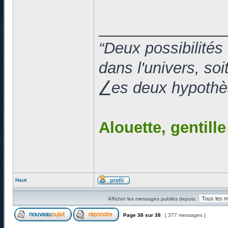
______________
“Deux possibilités
dans l'univers, so
⎳es deux hypothès
Alouette, gentill
Haut
Afficher les messages publiés depuis:
Page
38
sur
38
[ 377 messages ]