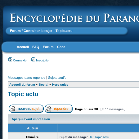
Forum
/ Consulter le sujet - Topic actu
Accueil
FAQ
Forum
Chat
Connexion
Inscription
Messages sans réponse
|
Sujets actifs
Accueil du forum
»
Social
»
Hors sujet
Topic actu
Page
38
sur
38
[ 377 messages ]
Aperçu avant impression
Auteur
Chimère
Sujet du message:
Re: Topic actu