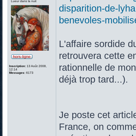
Lueur dans la nuit
disparition-de-lyh
benevoles-mobilis
L'affaire sordide 
retrouvera cette en
rationnelle de mo
Inscription:
13 Août 2008,
12:14
Messages:
6173
déjà trop tard...).
Je poste cet articl
France, on commenc