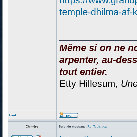
https://www.grandp
temple-dhilma-af-k
______________
Même si on ne no
arpenter, au-dessu
tout entier.
Etty Hillesum,
Une
Haut
Chimère
Sujet du message:
Re: Topic actu