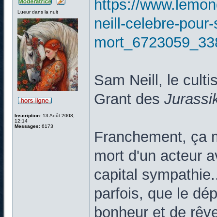
https://www.lemond
Lueur dans la nuit
neill-celebre-pour
mort_6723059_33
Sam Neill, le cult
Grant des
Jurassi
Inscription:
13 Août 2008,
12:14
Messages:
6173
Franchement, ça me
mort d'un acteur a
capital sympathie
parfois, que le dé
bonheur et de rêv