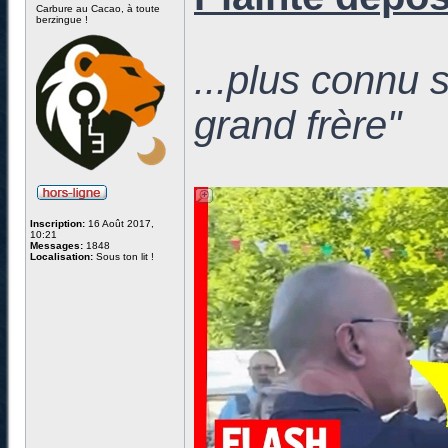
Carbure au Cacao, à toute
berzingue !
...plus connu 
grand frère"
Inscription:
16 Août 2017,
10:21
Messages:
1848
Localisation:
Sous ton lit !