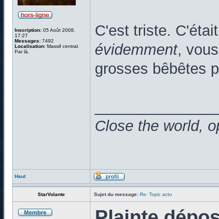
C'est triste. C'éta
Inscription:
05 Août 2008,
17:27
Messages:
7492
évidemment
, vous
Localisation:
Massif central.
Par là.
grosses bêbêtes pr
______________
Close the world, o
Haut
StarVolante
Sujet du message:
Re: Topic actu
Plainte dépo