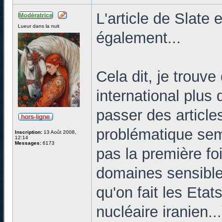
L'article de Slate 
Lueur dans la nuit
également...
Cela dit, je trouv
international plus
passer des articles
problématique semb
Inscription:
13 Août 2008,
12:14
Messages:
6173
pas la première fo
domaines sensibles
qu'on fait les Etat
nucléaire iranien.