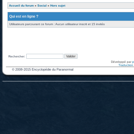
Accueil du forum
»
Social
»
Hors sujet
Qui est en ligne ?
Utilisateurs parcourant ce forum : Aucun utilisateur inscrit et 15 invités
Rechercher:
Développé par
Traduction f
© 2008-2015 Encyclopédie du Paranormal