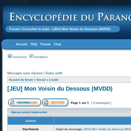
Forum
/ Consulter le sujet - [JEU] Mon Voisin du Dessous (MVDD)
Accueil
FAQ
Forum
Chat
Connexion
Inscription
Messages sans réponse
|
Sujets actifs
Accueil du forum
»
Social
»
L'asile
[JEU] Mon Voisin du Dessous (MVDD)
Page
1
sur
1
[ 6 messages ]
Aperçu avant impression
Auteur
StarVolante
Sujet du message:
[JEU] Mon Voisin du Dessous (MV