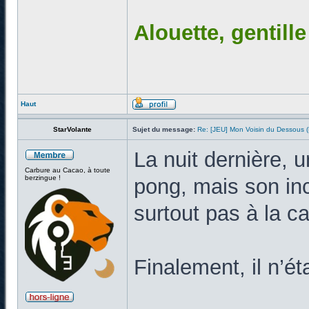
Alouette, gentill
Haut
StarVolante
Sujet du message:
Re: [JEU] Mon Voisin du Dessous
La nuit dernière, 
Carbure au Cacao, à toute
berzingue !
pong, mais son inc
surtout pas à la c
Finalement, il n’ét