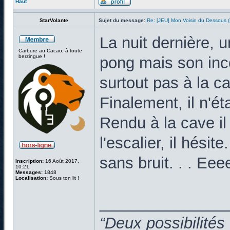
Haut
StarVolante
Sujet du message:
Re: [JEU] Mon Voisin du Dessous
La nuit dernière, 
Carbure au Cacao, à toute
berzingue !
pong mais son inco
surtout pas à la c
Finalement, il n'ét
Rendu à la cave il
l'escalier, il hésite
sans bruit. . . Ee
Inscription:
16 Août 2017,
10:21
Messages:
1848
Localisation:
Sous ton lit !
______________
“Deux possibilités