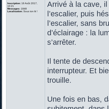
Arrivé à la cave, i
Inscription:
16 Août 2017,
10:21
Messages:
1848
l’escalier, puis hé
Localisation:
Sous ton lit !
l’escalier, sans b
d’éclairage : la lu
s’arrêter.
Il tente de descend
interrupteur. Et b
trouille.
Une fois en bas, d
subitement, dans l