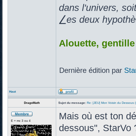
dans l'univers, so
⎳es deux hypothès
Alouette, gentill
Dernière édition par
Sta
Haut
DragoMath
Sujet du message:
Re: [JEU] Mon Voisin du Dessous
Mais où est ton d
E = mc 3 ou 4
dessous", StarVo 