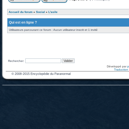
Accueil du forum
»
Social
»
L'asile
Qui est en ligne ?
Utilisateurs parcourant ce forum : Aucun utilisateur inscrit et 1 invité
Rechercher:
Développé par
Traduction f
© 2008-2015 Encyclopédie du Paranormal