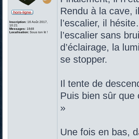
Rendu à la cave, i
l’escalier, il hési
Inscription:
16 Août 2017,
10:21
Messages:
1848
l’escalier sans br
Localisation:
Sous ton lit !
d’éclairage, la lum
se stopper.
Il tente de descend
Puis bien sûr que 
»
Une fois en bas, d