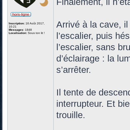
Finalement, il n’ét
Arrivé à la cave, i
Inscription:
16 Août 2017,
10:21
Messages:
1848
l’escalier, puis hé
Localisation:
Sous ton lit !
l’escalier, sans b
d’éclairage : la lu
s’arrêter.
Il tente de descend
interrupteur. Et b
trouille.