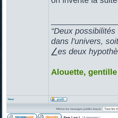
on invente la suit
______________
“Deux possibilités
dans l'univers, so
⎳es deux hypothès
Alouette, gentill
Haut
Afficher les messages publiés depuis:
Page
1
sur
1
[ 6 messages ]