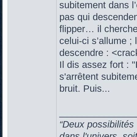
subitement dans l’
pas qui descenden
flipper… il cherche
celui-ci s’allume ;
descendre : <crac
Il dis assez fort : 
s'arrêtent subitem
bruit. Puis...
______________
“Deux possibilités
dans l'univers, so