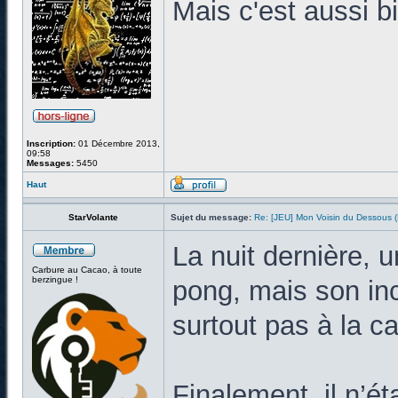
Mais c'est aussi bi
Inscription:
01 Décembre 2013,
09:58
Messages:
5450
Haut
StarVolante
Sujet du message:
Re: [JEU] Mon Voisin du Dessous
La nuit dernière, 
Carbure au Cacao, à toute
berzingue !
pong, mais son inc
surtout pas à la c
Finalement, il n’ét