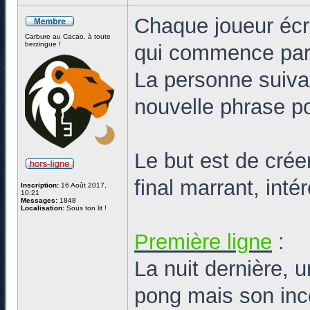
Chaque joueur écr
Carbure au Cacao, à toute
berzingue !
qui commence par
La personne suiva
nouvelle phrase po
Le but est de cré
final marrant, int
Inscription:
16 Août 2017,
10:21
Messages:
1848
Localisation:
Sous ton lit !
Première ligne
:
La nuit dernière, 
pong mais son inco