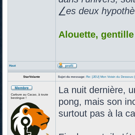
⎳es deux hypothès
Alouette, gentill
Haut
StarVolante
Sujet du message:
Re: [JEU] Mon Voisin du Dessous
La nuit dernière, 
Carbure au Cacao, à toute
berzingue !
pong, mais son inc
surtout pas à la c